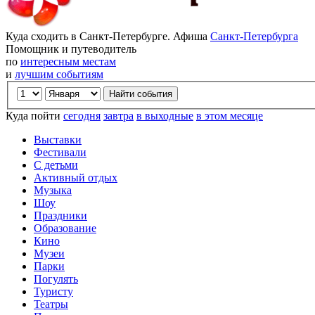
Куда сходить в Санкт-Петербурге. Афиша
Санкт-Петербурга
Помощник и путеводитель
по
интересным местам
и
лучшим событиям
Куда пойти
сегодня
завтра
в выходные
в этом месяце
Выставки
Фестивали
С детьми
Активный отдых
Музыка
Шоу
Праздники
Образование
Кино
Музеи
Парки
Погулять
Туристу
Театры