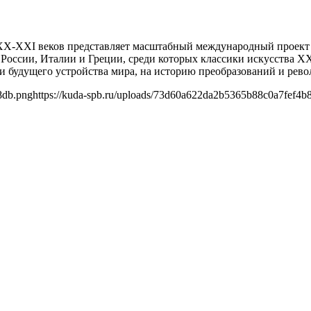
а ХХ-ХХI веков представляет масштабный международный проект
России, Италии и Греции, среди которых классики искусства ХХ
и будущего устройства мира, на историю преобразований и рев
8db.png
https://kuda-spb.ru/uploads/73d60a622da2b5365b88c0a7fef4b