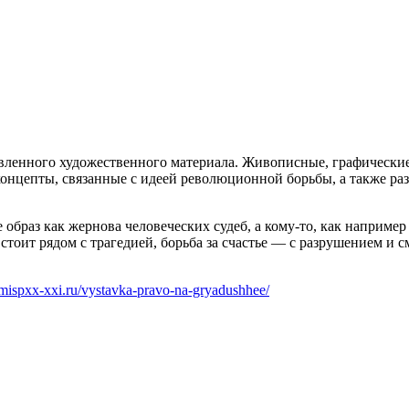
авленного художественного материала. Живописные, графически
 концепты, связанные с идеей революционной борьбы, а также 
 образ как жернова человеческих судеб, а кому-то, как наприме
 стоит рядом с трагедией, борьба за счастье — с разрушением и
mispxx-xxi.ru/vystavka-pravo-na-gryadushhee/