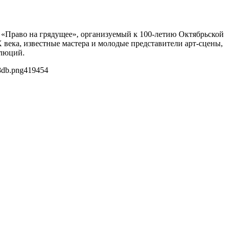
 «Право на грядущее», организуемый к 100-летию Октябрьской
 века, известные мастера и молодые представители арт-сцены,
олюций.
8db.png
419
454