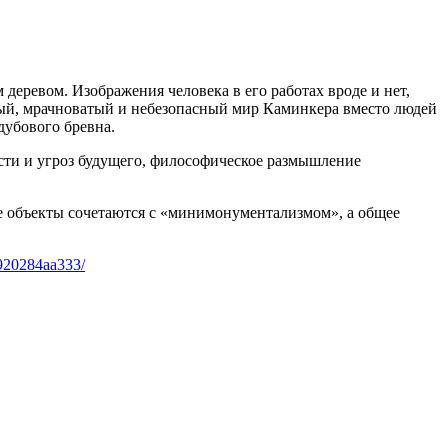
 деревом. Изображения человека в его работах вроде и нет,
нный, мрачноватый и небезопасный мир Каминкера вместо людей
дубового бревна.
ости и угроз будущего, философическое размышление
е объекты сочетаются с «минимонументализмом», а общее
8920284aa333/