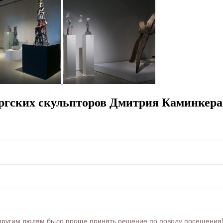
ргских скульпторов Дмитрия Каминкера 
ругим людям было проще принять решение по поводу посещения! Ра