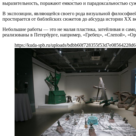
выразительность, поражают емкостью и парадоксальностью су
В экспозиции, являющейся своего рода визуальной философией
простирается от библейских сюжетов до абсурда истории ХХ в
Небольшие работы — это не малая пластика, затейливая и сам
реализованы в Петербурге, например, «Гребец», «Слепой», «О
https://kuda-spb.ru/uploads/bdbb60f728355f53d7e08564228d6