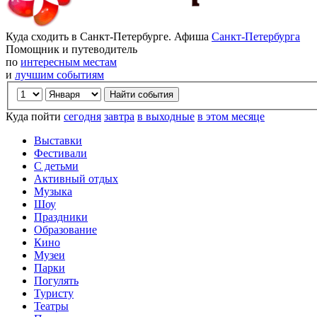
Куда сходить в Санкт-Петербурге. Афиша
Санкт-Петербурга
Помощник и путеводитель
по
интересным местам
и
лучшим событиям
Куда пойти
сегодня
завтра
в выходные
в этом месяце
Выставки
Фестивали
С детьми
Активный отдых
Музыка
Шоу
Праздники
Образование
Кино
Музеи
Парки
Погулять
Туристу
Театры