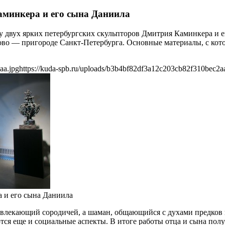
аминкера и его сына Даниила
у двух ярких петербургских скульпторов Дмитрия Каминкера и е
во — пригороде Санкт-Петербурга. Основные материалы, с кото
aa.jpg
https://kuda-spb.ru/uploads/b3b4bf82df3a12c203cb82f310bec2a
 и его сына Даниила
влекающий сородичей, а шаман, общающийся с духами предков 
ся еще и социальные аспекты. В итоге работы отца и сына полу