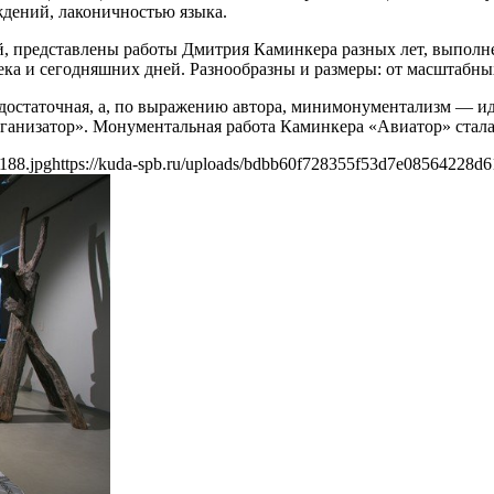
ждений, лаконичностью языка.
, представлены работы Дмитрия Каминкера разных лет, выполне
ека и сегодняшних дней. Разнообразны и размеры: от масштабны
одостаточная, а, по выражению автора, минимонументализм — ид
рганизатор». Монументальная работа Каминкера «Авиатор» стала
188.jpg
https://kuda-spb.ru/uploads/bdbb60f728355f53d7e08564228d6