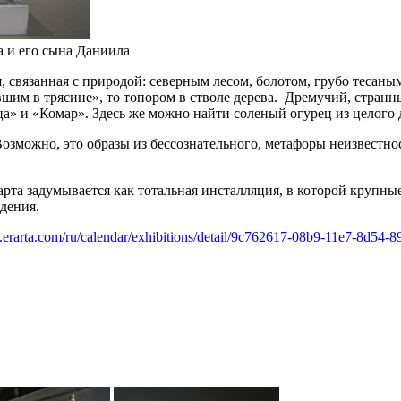
 и его сына Даниила
 связанная с природой: северным лесом, болотом, грубо тесаным
явшим в трясине», то топором в стволе дерева. Дремучий, стра
» и «Комар». Здесь же можно найти соленый огурец из целого 
Возможно, это образы из бессознательного, метафоры неизвестн
та задумывается как тотальная инсталляция, в которой крупны
дения.
.erarta.com/ru/calendar/exhibitions/detail/9c762617-08b9-11e7-8d54-