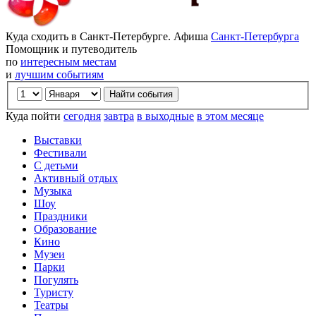
Куда сходить в Санкт-Петербурге. Афиша
Санкт-Петербурга
Помощник и путеводитель
по
интересным местам
и
лучшим событиям
Куда пойти
сегодня
завтра
в выходные
в этом месяце
Выставки
Фестивали
С детьми
Активный отдых
Музыка
Шоу
Праздники
Образование
Кино
Музеи
Парки
Погулять
Туристу
Театры