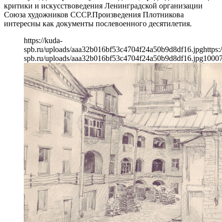
критики и искусствоведения Ленинградской организации
Союза художников СССР.Произведения Плотникова
интересны как документы послевоенного десятилетия.
https://kuda-
spb.ru/uploads/aaa32b016bf53c4704f24a50b9d8df16.jpg
https:
spb.ru/uploads/aaa32b016bf53c4704f24a50b9d8df16.jpg
1000