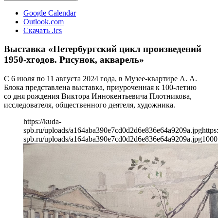
Google Calendar
Outlook.com
Скачать .ics
Выставка «Петербургский цикл произведений
1950-хгодов. Рисунок, акварель»
С 6 июля по 11 августа 2024 года, в Музее-квартире А. А.
Блока представлена выставка, приуроченная к 100-летию
со дня рождения Виктора Иннокентьевича Плотникова,
исследователя, общественного деятеля, художника.
https://kuda-
spb.ru/uploads/a164aba390e7cd0d2d6e836e64a9209a.jpg
https
spb.ru/uploads/a164aba390e7cd0d2d6e836e64a9209a.jpg
1000