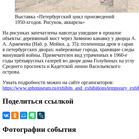
Выставка «Петербургский цикл произведений
1950-хгодов. Рисунок, акварель»
На рисунках запечатлены навсегда ушедшие в прошлое
объекты: деревянный мост через Зимнюю канавку у дворца А.
А. Аракчеева (Наб. р. Мойки, д. 35); поленницы дров и сараи
в петербургских дворах; набережные города, хранящие следы
минувшей войны. Примечателен вид утраченных в 1960-е
годы трёхъярусных галерей во дворе дома Голубиных на углу
Среднего проспекта и Кадетской линии Васильевского
острова.
Узнать подробности можно на сайте организаторов:
https://www.spbmuseum.ru/exhibits_and_exhibitions/temporary_exhib
Поделиться ссылкой
Фотографии события