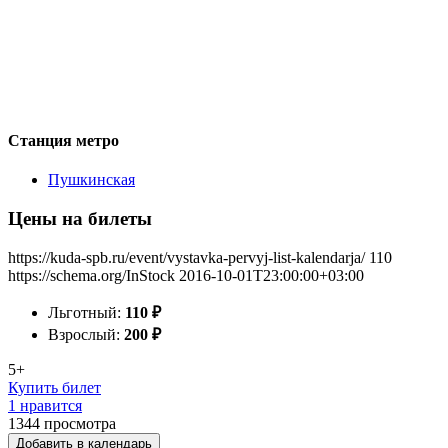
Станция метро
Пушкинская
Цены на билеты
https://kuda-spb.ru/event/vystavka-pervyj-list-kalendarja/
110
https://schema.org/InStock
2016-10-01T23:00:00+03:00
Льготный:
110
₽
Взрослый:
200
₽
5+
Купить билет
1 нравится
1344
просмотра
Добавить в календарь