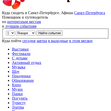
Куда сходить в Санкт-Петербурге. Афиша
Санкт-Петербурга
Помощник и путеводитель
по
интересным местам
и
лучшим событиям
Куда пойти
сегодня
завтра
в выходные
в этом месяце
Выставки
Фестивали
С детьми
Активный отдых
Музыка
Шоу
Праздники
Образование
Кино
Музеи
Парки
Погулять
Туристу
Театры