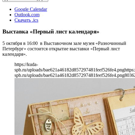
Google Calendar
Outlook.com
Скачать .ics
Выставка «Первый лист календаря»
5 октября в 16:00 в Выставочном зале музея «Разночинный
Петербург» состоится открытие выставки «Первый лист
календаря».
https://kuda-
spb.ru/uploads/bae621a46182d857297481feef526fe4.png
https
spb.ru/uploads/bae621a46182d857297481feef526fe4.png
803
6