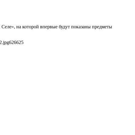
 Селе», на которой впервые будут показаны предметы
2.jpg
626
625