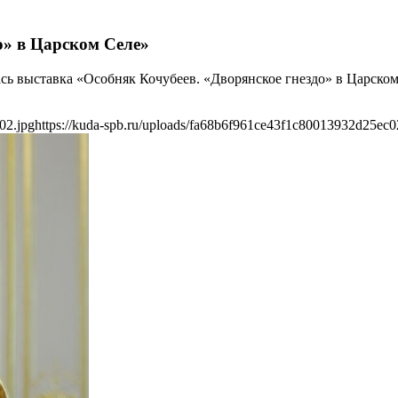
о» в Царском Селе»
сь выставка «Особняк Кочубеев. «Дворянское гнездо» в Царском
02.jpg
https://kuda-spb.ru/uploads/fa68b6f961ce43f1c80013932d25ec0