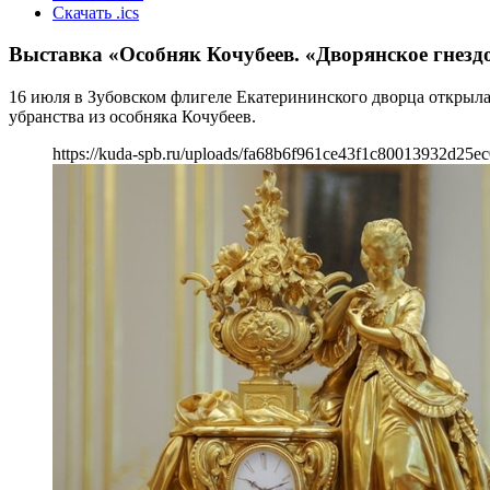
Скачать .ics
Выставка «Особняк Кочубеев. «Дворянское гнезд
16 июля в Зубовском флигеле Екатерининского дворца открыла
убранства из особняка Кочубеев.
https://kuda-spb.ru/uploads/fa68b6f961ce43f1c80013932d25ec