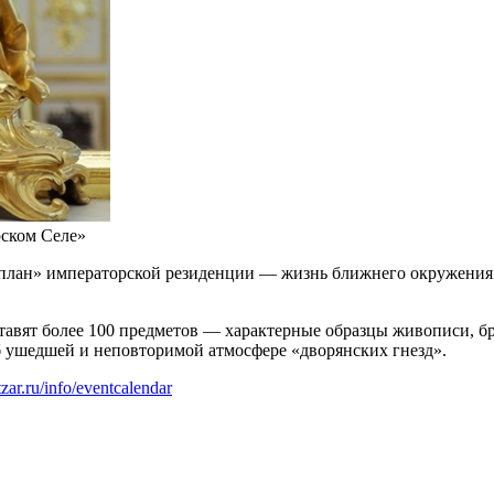
рском Селе»
 план» императорской резиденции — жизнь ближнего окружения 
авят более 100 предметов — характерные образцы живописи, бр
б ушедшей и неповторимой атмосфере «дворянских гнезд».
zar.ru/info/eventcalendar