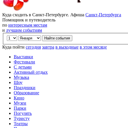
Куда сходить в Санкт-Петербурге. Афиша
Санкт-Петербурга
Помощник и путеводитель
по
интересным местам
и
лучшим событиям
Куда пойти
сегодня
завтра
в выходные
в этом месяце
Выставки
Фестивали
С детьми
Активный отдых
Музыка
Шоу
Праздники
Образование
Кино
Музеи
Парки
Погулять
Туристу
Театры