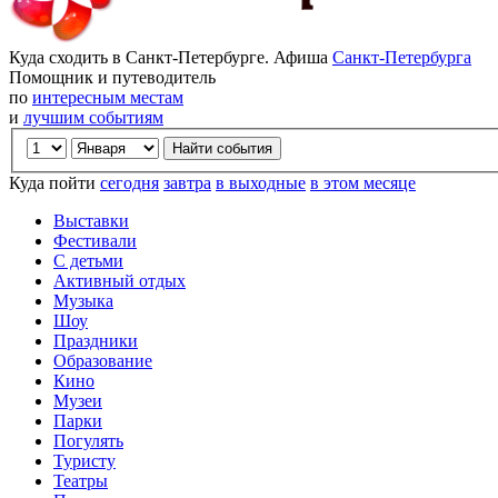
Куда сходить в Санкт-Петербурге. Афиша
Санкт-Петербурга
Помощник и путеводитель
по
интересным местам
и
лучшим событиям
Куда пойти
сегодня
завтра
в выходные
в этом месяце
Выставки
Фестивали
С детьми
Активный отдых
Музыка
Шоу
Праздники
Образование
Кино
Музеи
Парки
Погулять
Туристу
Театры