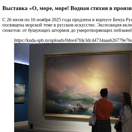
Выставка «О, море, море! Водная стихия в произ
С 26 июля по 16 ноября 2025 года продлена в корпусе Бенуа Р
посвящена морской теме в русском искусстве. Экспозиция вкл
сюжетов: от бушующих штормов до умиротворяющих пейзажей 
https://kuda-spb.ru/uploads/0dee47fde3dc44734aaa626779e76