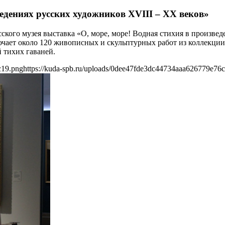
ведениях русских художников XVIII – XX веков»
усского музея выставка «О, море, море! Водная стихия в произв
ючает около 120 живописных и скульптурных работ из коллекции
тихих гаваней.
c19.png
https://kuda-spb.ru/uploads/0dee47fde3dc44734aaa626779e76