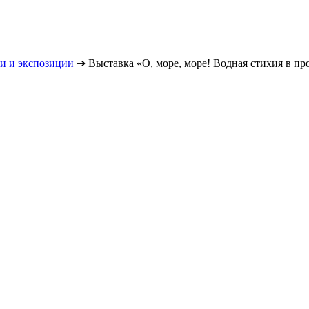
и и экспозиции
➔
Выставка «О, море, море! Водная стихия в п