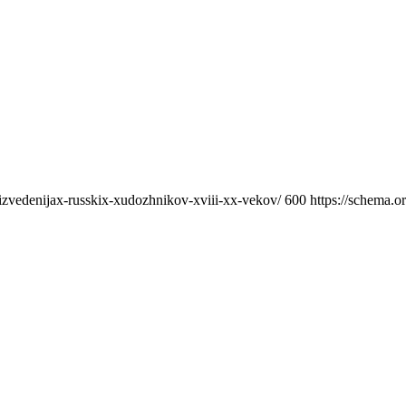
oizvedenijax-russkix-xudozhnikov-xviii-xx-vekov/
600
https://schema.o