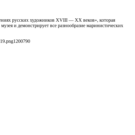
едениях русских художников XVIII — XX веков», которая
 музея и демонстрирует все разнообразие маринистических
c19.png
1200
790