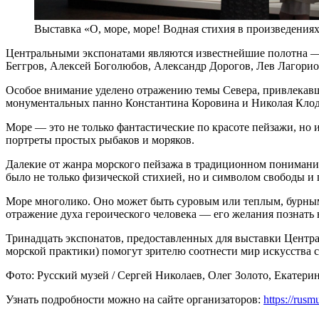
Выставка «О, море, море! Водная стихия в произведения
Центральными экспонатами являются известнейшие полотна — 
Беггров, Алексей Боголюбов, Александр Дорогов, Лев Лагорио
Особое внимание уделено отражению темы Севера, привлекавш
монументальных панно Константина Коровина и Николая Клодт
Море — это не только фантастические по красоте пейзажи, н
портреты простых рыбаков и моряков.
Далекие от жанра морского пейзажа в традиционном понимании 
было не только физической стихией, но и символом свободы и
Море многолико. Оно может быть суровым или теплым, бурным 
отражение духа героического человека — его желания познать 
Тринадцать экспонатов, предоставленных для выставки Центра
морской практики) помогут зрителю соотнести мир искусства 
Фото: Русский музей / Сергей Николаев, Олег Золото, Екатери
Узнать подробности можно на сайте организаторов:
https://rusm