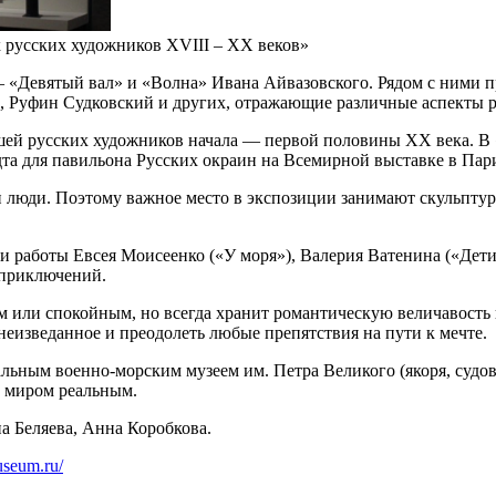
х русских художников XVIII – XX веков»
«Девятый вал» и «Волна» Ивана Айвазовского. Рядом с ними пр
, Руфин Судковский и других, отражающие различные аспекты р
ей русских художников начала — первой половины XX века. В 
а для павильона Русских окраин на Всемирной выставке в Пари
о и люди. Поэтому важное место в экспозиции занимают скульп
работы Евсея Моисеенко («У моря»), Валерия Ватенина («Дети и
 приключений.
или спокойным, но всегда хранит романтическую величавость и
неизведанное и преодолеть любые препятствия на пути к мечте.
льным военно-морским музеем им. Петра Великого (якоря, судо
с миром реальным.
на Беляева, Анна Коробкова.
useum.ru/