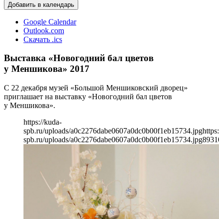
Добавить в календарь
Google Calendar
Outlook.com
Скачать .ics
Выставка «Новогодний бал цветов
у Меншикова» 2017
С 22 декабря музей «Большой Меншиковский дворец»
приглашает на выставку «Новогодний бал цветов
у Меншикова».
https://kuda-
spb.ru/uploads/a0c2276dabe0607a0dc0b00f1eb15734.jpg
https
spb.ru/uploads/a0c2276dabe0607a0dc0b00f1eb15734.jpg
893
1