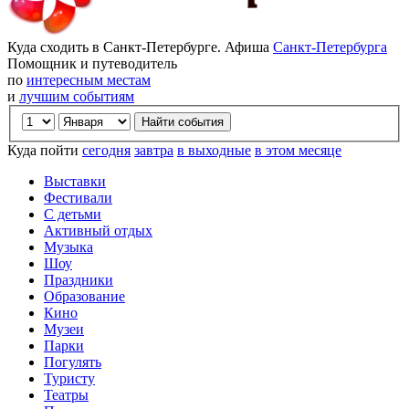
Куда сходить в Санкт-Петербурге. Афиша
Санкт-Петербурга
Помощник и путеводитель
по
интересным местам
и
лучшим событиям
Куда пойти
сегодня
завтра
в выходные
в этом месяце
Выставки
Фестивали
С детьми
Активный отдых
Музыка
Шоу
Праздники
Образование
Кино
Музеи
Парки
Погулять
Туристу
Театры