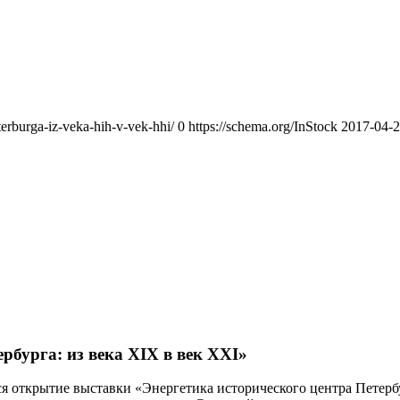
terburga-iz-veka-hih-v-vek-hhi/
0
https://schema.org/InStock
2017-04-
рбурга: из века XIX в век XXI»
я открытие выставки «Энергетика исторического центра Петербур