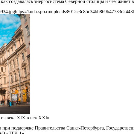
как создавалась энергосистема Северной столицы и чем живет в
b934.jpg
https://kuda-spb.ru/uploads/8012c3c85c34bb869b47733e2443
 из века XIX в век XXI»
 при поддержке Правительства Санкт-Петербурга, Государствен
АО «ТГК-1».