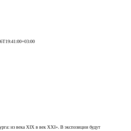
26T19:41:00+03:00
га: из века XIX в век XXI». В экспозиции будут