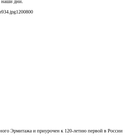
 наши дни.
b934.jpg
1200
800
ного Эрмитажа и приурочен к 120-летию первой в России