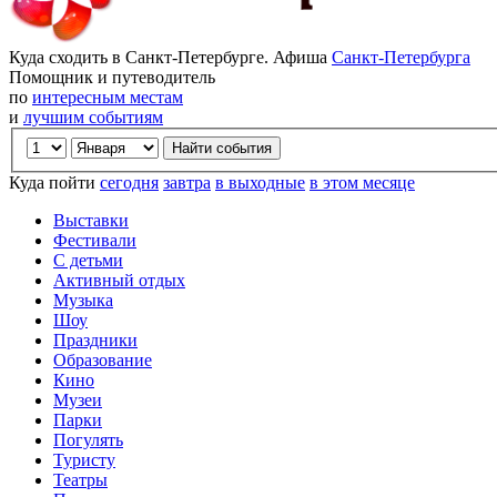
Куда сходить в Санкт-Петербурге. Афиша
Санкт-Петербурга
Помощник и путеводитель
по
интересным местам
и
лучшим событиям
Куда пойти
сегодня
завтра
в выходные
в этом месяце
Выставки
Фестивали
С детьми
Активный отдых
Музыка
Шоу
Праздники
Образование
Кино
Музеи
Парки
Погулять
Туристу
Театры