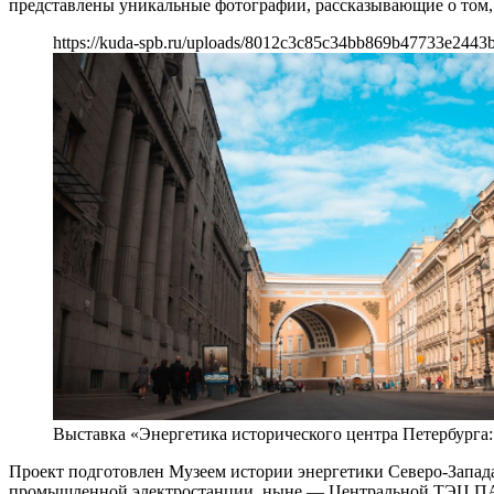
представлены уникальные фотографии, рассказывающие о том, 
https://kuda-spb.ru/uploads/8012c3c85c34bb869b47733e2443
Выставка «Энергетика исторического центра Петербурга:
Проект подготовлен Музеем истории энергетики Северо-Запада
промышленной электростанции, ныне — Центральной ТЭЦ П