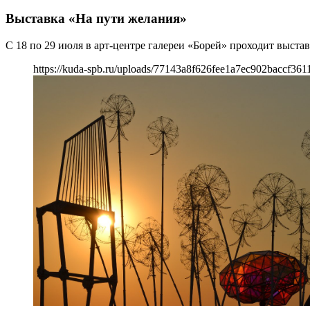
Выставка «На пути желания»
С 18 по 29 июля в арт-центре галереи «Борей» проходит выст
https://kuda-spb.ru/uploads/77143a8f626fee1a7ec902baccf361