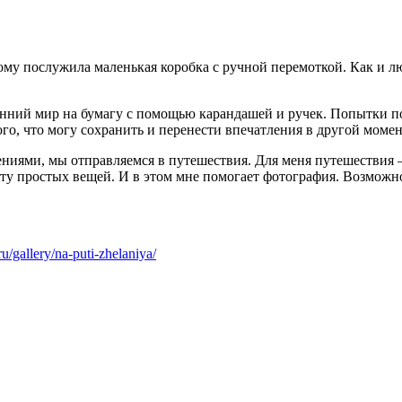
тому послужила маленькая коробка с ручной перемоткой. Как и 
енний мир на бумагу с помощью карандашей и ручек. Попытки по
ого, что могу сохранить и перенести впечатления в другой мом
ениями, мы отправляемся в путешествия. Для меня путешествия 
у простых вещей. И в этом мне помогает фотография. Возможно
ru/gallery/na-puti-zhelaniya/