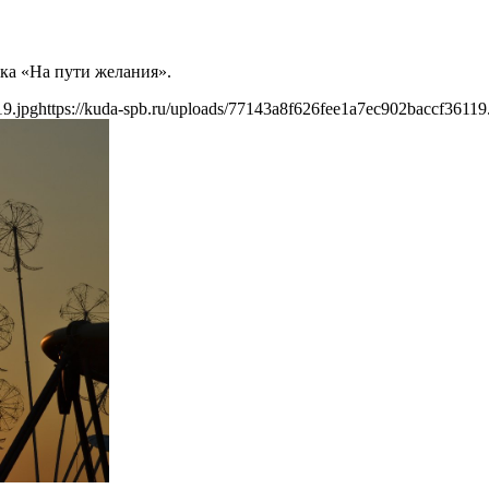
авка «На пути желания».
19.jpg
https://kuda-spb.ru/uploads/77143a8f626fee1a7ec902baccf36119