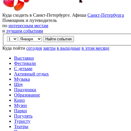
Куда сходить в Санкт-Петербурге. Афиша
Санкт-Петербурга
Помощник и путеводитель
по
интересным местам
и
лучшим событиям
Куда пойти
сегодня
завтра
в выходные
в этом месяце
Выставки
Фестивали
С детьми
Активный отдых
Музыка
Шоу
Праздники
Образование
Кино
Музеи
Парки
Погулять
Туристу
Театры