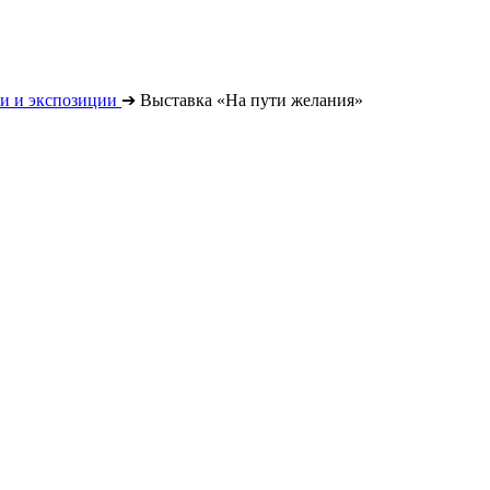
и и экспозиции
➔
Выставка «На пути желания»