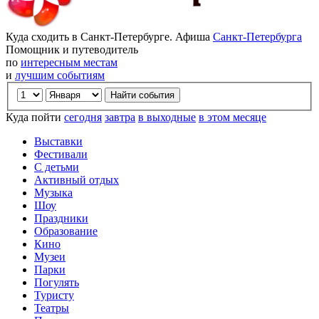
Куда сходить в Санкт-Петербурге. Афиша
Санкт-Петербурга
Помощник и путеводитель
по
интересным местам
и
лучшим событиям
Куда пойти
сегодня
завтра
в выходные
в этом месяце
Выставки
Фестивали
С детьми
Активный отдых
Музыка
Шоу
Праздники
Образование
Кино
Музеи
Парки
Погулять
Туристу
Театры