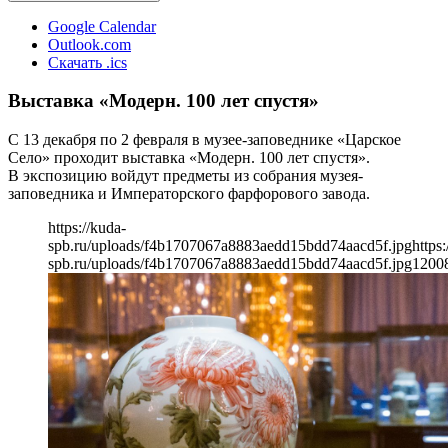
Google Calendar
Outlook.com
Скачать .ics
Выставка «Модерн. 100 лет спустя»
С 13 декабря по 2 февраля в музее-заповеднике «Царское
Село» проходит выставка «Модерн. 100 лет спустя».
В экспозицию войдут предметы из собрания музея-
заповедника и Императорского фарфорового завода.
https://kuda-
spb.ru/uploads/f4b1707067a8883aedd15bdd74aacd5f.jpg
https:
spb.ru/uploads/f4b1707067a8883aedd15bdd74aacd5f.jpg
1200