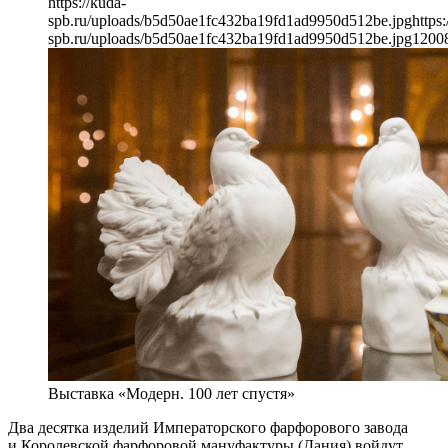
https://kuda-
spb.ru/uploads/b5d50ae1fc432ba19fd1ad9950d512be.jpg
https:
spb.ru/uploads/b5d50ae1fc432ba19fd1ad9950d512be.jpg
1200
Выставка «Модерн. 100 лет спустя»
Два десятка изделий Императорского фарфорового завода
и Королевской фарфоровой мануфактуры (Дания) войдут