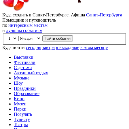
Куда сходить в Санкт-Петербурге. Афиша
Санкт-Петербурга
Помощник и путеводитель
по
интересным местам
и
лучшим событиям
Куда пойти
сегодня
завтра
в выходные
в этом месяце
Выставки
Фестивали
С детьми
Активный отдых
Музыка
Шоу
Праздники
Образование
Кино
Музеи
Парки
Погулять
Туристу
Театры