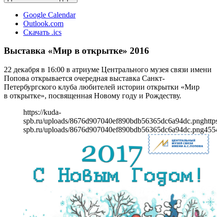
Google Calendar
Outlook.com
Скачать .ics
Выставка «Мир в открытке» 2016
22 декабря в 16:00 в атриуме Центрального музея связи имени
Попова открывается очередная выставка Санкт-
Петербургского клуба любителей истории открытки «Мир
в открытке», посвященная Новому году и Рождеству.
https://kuda-
spb.ru/uploads/8676d907040ef890bdb56365dc6a94dc.png
http
spb.ru/uploads/8676d907040ef890bdb56365dc6a94dc.png
455