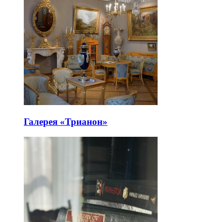
Галерея «Трианон»