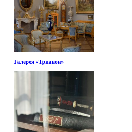
Галерея «Трианон»