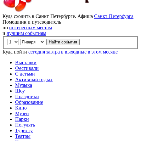
Куда сходить в Санкт-Петербурге. Афиша
Санкт-Петербурга
Помощник и путеводитель
по
интересным местам
и
лучшим событиям
Куда пойти
сегодня
завтра
в выходные
в этом месяце
Выставки
Фестивали
С детьми
Активный отдых
Музыка
Шоу
Праздники
Образование
Кино
Музеи
Парки
Погулять
Туристу
Театры