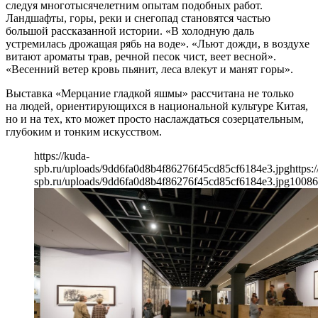
следуя многотысячелетним опытам подобных работ.
Ландшафты, горы, реки и снегопад становятся частью
большой рассказанной истории. «В холодную даль
устремилась дрожащая рябь на воде». «Льют дожди, в воздухе
витают ароматы трав, речной песок чист, веет весной».
«Весенний ветер кровь пьянит, леса влекут и манят горы».
Выставка «Мерцание гладкой яшмы» рассчитана не только
на людей, ориентирующихся в национальной культуре Китая,
но и на тех, кто может просто наслаждаться созерцательным,
глубоким и тонким искусством.
https://kuda-
spb.ru/uploads/9dd6fa0d8b4f86276f45cd85cf6184e3.jpg
https:
spb.ru/uploads/9dd6fa0d8b4f86276f45cd85cf6184e3.jpg
1008
6