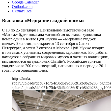
Google Calendar
Outlook.com
Скачать .ics
Выставка «Мерцание гладкой яшмы»
С 13 по 25 сентября в Центральном выставочном зале
«Манеж» будет показана масштабная выставка художника
номер один в Китае Цуй Жучжо — «Мерцание гладкой
яшмы». Экспозиция откроется 13 сентября в Санкт-
Петербурге, а затем 7 октября в Москве. Цуй Жучжо входит
в топ самых успешных современных художников. Его работы
находятся в собраниях мировых музеев и частных коллекциях,
выставляются на аукционах Christie’s. Российские зрители
увидят около 200 произведений, написанных в период с 2011
года по сегодняшний день.
https://kuda-
spb.ru/uploads/dcb071c754c36d6e9d36c91cb8b2b283.jpg
https
spb.ru/uploads/dcb071c754c36d6e9d36c91cb8b2b283.jpg
100