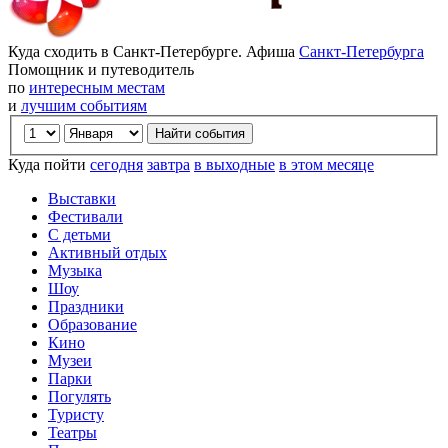
Куда сходить в Санкт-Петербурге. Афиша
Санкт-Петербурга
Помощник и путеводитель
по
интересным местам
и
лучшим событиям
Куда пойти
сегодня
завтра
в выходные
в этом месяце
Выставки
Фестивали
С детьми
Активный отдых
Музыка
Шоу
Праздники
Образование
Кино
Музеи
Парки
Погулять
Туристу
Театры