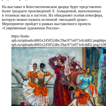
На выставке в Константиновском дворце будет представлено
более тридцати произведений Л. Ахмадеевой, выполненных
в техниках масла и пастели. Их объединяет особая атмосфера,
которую можно назвать истинной «мелодией души».
Мероприятие пройдет в рамках выставочного проекта
«Современные художники России».
https://kuda-
spb.ru/uploads/d681e2450524bc29ac971e071efcdd02.png
https
spb.ru/uploads/d681e2450524bc29ac971e071efcdd02.png
110