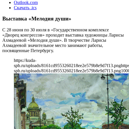
Outlook.com
Скачать .ics
Выставка «Мелодия души»
С 28 июня по 30 июля в «Государственном комплексе
«Дворец конгрессов» проходит выставка художницы Ларисы
Ахмадеевой «Мелодия души». В творчестве Ларисы
Ахмадеевой значительное место занимают работы,
посвященные Петербургу.
https://kuda-
spb.ru/uploads/8161cd9553260218ee2e579b8e9d7f13.png
http
spb.ru/uploads/8161cd9553260218ee2e579b8e9d7f13.png
100