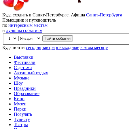
Куда сходить в Санкт-Петербурге. Афиша
Санкт-Петербурга
Помощник и путеводитель
по
интересным местам
и
лучшим событиям
Куда пойти
сегодня
завтра
в выходные
в этом месяце
Выставки
Фестивали
С детьми
Активный отдых
Музыка
Шоу
Праздники
Образование
Кино
Музеи
Парки
Погулять
Туристу
Театры