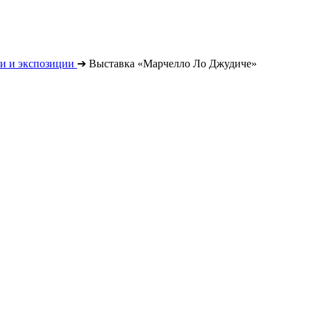
и и экспозиции
➔
Выставка «Марчелло Ло Джудиче»