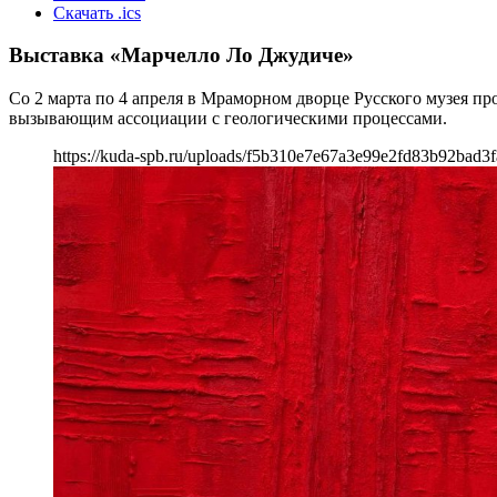
Скачать .ics
Выставка «Марчелло Ло Джудиче»
Со 2 марта по 4 апреля в Мраморном дворце Русского музея п
вызывающим ассоциации с геологическими процессами.
https://kuda-spb.ru/uploads/f5b310e7e67a3e99e2fd83b92bad3f