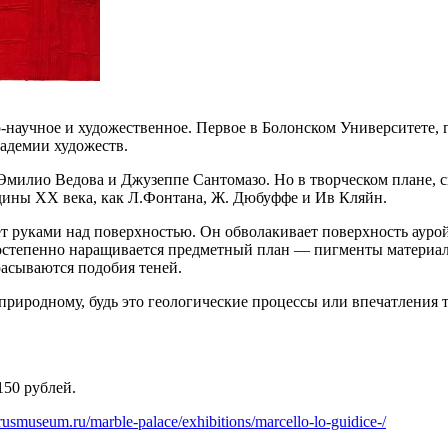
научное и художественное. Первое в Болонском Университете, г
кадемии художеств.
 Эмилио Ведова и Джузеппе Сантомазо. Но в творческом плане, 
едины XX века, как Л.Фонтана, Ж. Дюбуффе и Ив Кляйн.
т руками над поверхностью. Он обволакивает поверхность ауро
остепенно наращивается предметный план — пигменты материали
асываются подобия теней.
природному, будь это геологические процессы или впечатления 
150 рублей.
rusmuseum.ru/marble-palace/exhibitions/marcello-lo-guidice-/