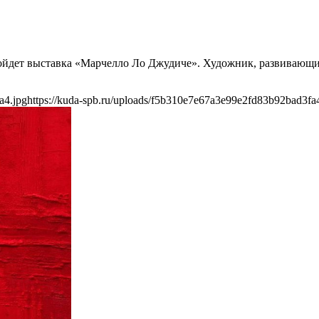
ройдет выставка «Марчелло Ло Джудиче». Художник, развивающий
a4.jpg
https://kuda-spb.ru/uploads/f5b310e7e67a3e99e2fd83b92bad3fa