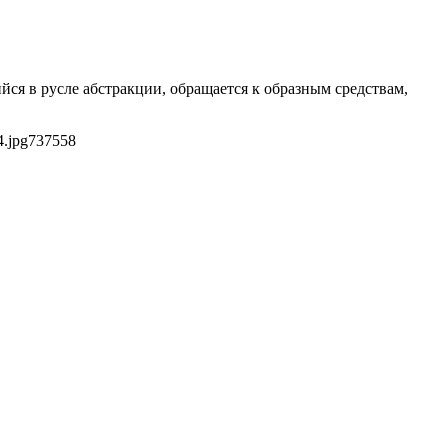
ся в русле абстракции, обращается к образным средствам,
4.jpg
737
558