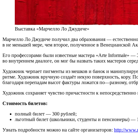
Выставка «Марчелло Ло Джудиче»
Марчелло Ло Джудиче получил два образования — естественно-
в не меньшей мере, чем второе, полученное в Венецианской А
Его профессорами были известные мастера «Arte Informale» —
во внутреннем диалоге, он мог бы назвать таких мастеров сер
Художник черпает пигменты из мешков и банок и манипулируе
ритме. Художник вручную создаёт некую поверхность, кору. П
благодаря перепадам высот фактуры ложатся по—разному, отбр
Художник сохраняет чувство причастности к непосредственно 
Стоимость билетов:
полный билет — 300 рублей;
льготный билет (школьники, студенты и пенсионеры) — 
Узнать подробности можно на сайте организаторов:
http://www.