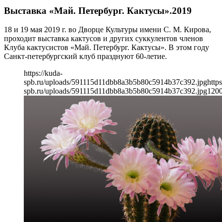
Выставка «Май. Петербург. Кактусы».2019
18 и 19 мая 2019 г. во Дворце Культуры имени С. М. Кирова,
проходит выставка кактусов и других суккулентов членов
Клуба кактусистов «Май. Петербург. Кактусы». В этом году
Санкт-петербургский клуб празднуют 60-летие.
https://kuda-
spb.ru/uploads/591115d11dbb8a3b5b80c5914b37c392.jpg
https
spb.ru/uploads/591115d11dbb8a3b5b80c5914b37c392.jpg
120