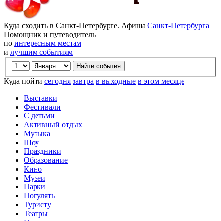
Куда сходить в Санкт-Петербурге. Афиша
Санкт-Петербурга
Помощник и путеводитель
по
интересным местам
и
лучшим событиям
Куда пойти
сегодня
завтра
в выходные
в этом месяце
Выставки
Фестивали
С детьми
Активный отдых
Музыка
Шоу
Праздники
Образование
Кино
Музеи
Парки
Погулять
Туристу
Театры