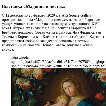
Выставка «Мадонна в цветах»
С 12 декабря по 23 февраля 2020 г. в Arts Square Gallery
проходит выставка «Мадонна в цветах», на которой зрители
увидят уникальные полотна фламандских художников XVII
века Питера Пауля Рубенса, Яна Брейгеля старшего и Яна
Брейгеля младшего, Эразмуса Квеллинуса, Яна Филипса ван
Тилена и Корнелиса ван Клеве из частных собраний. Картины
представляют собой богато декорированные цветами
композиции на сюжеты Нового Завета. Билеты в конце
анонса.
https://kuda-
spb.ru/uploads/447ef52dae94cdf61e51c71bc297569b.png
https
spb.ru/uploads/447ef52dae94cdf61e51c71bc297569b.png
932
7