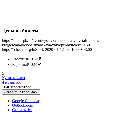
Цены на билеты
https://kuda-spb.ru/event/vystavka-madonna-v-cvetah-rubens-
brejgel-van-kleve-flamanskaya-zhivopis-hvii-veka/
150
https://schema.org/InStock
2020-01-12T20:16:00+03:00
Льготный:
150
₽
Взрослый:
350
₽
5+
Купить билет
4 нравится
1046
просмотров
Добавить в календарь
Google Calendar
Outlook.com
Скачать .ics