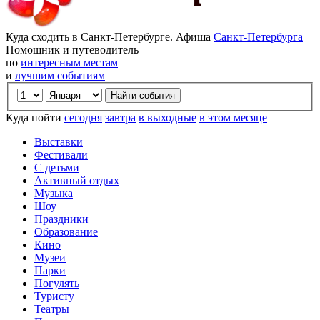
Куда сходить в Санкт-Петербурге. Афиша
Санкт-Петербурга
Помощник и путеводитель
по
интересным местам
и
лучшим событиям
Куда пойти
сегодня
завтра
в выходные
в этом месяце
Выставки
Фестивали
С детьми
Активный отдых
Музыка
Шоу
Праздники
Образование
Кино
Музеи
Парки
Погулять
Туристу
Театры