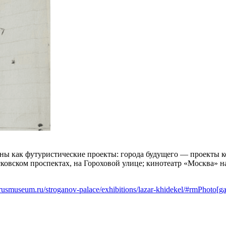
ены как футуристические проекты: города будущего — проекты к
овском проспектах, на Гороховой улице; кинотеатр «Москва» на
rusmuseum.ru/stroganov-palace/exhibitions/lazar-khidekel/#rmPhoto[ga