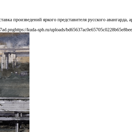
ставка произведений яркого представителя русского авангарда, 
e7ad.png
https://kuda-spb.ru/uploads/bd65637ac0e65705c0228b65e8be