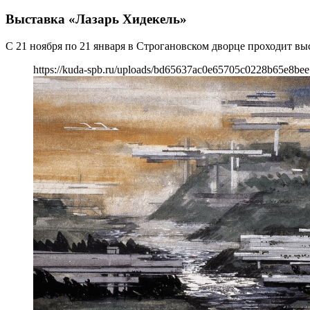
Выставка «Лазарь Хидекель»
С 21 ноября по 21 января в Строгановском дворце проходит вы
https://kuda-spb.ru/uploads/bd65637ac0e65705c0228b65e8be