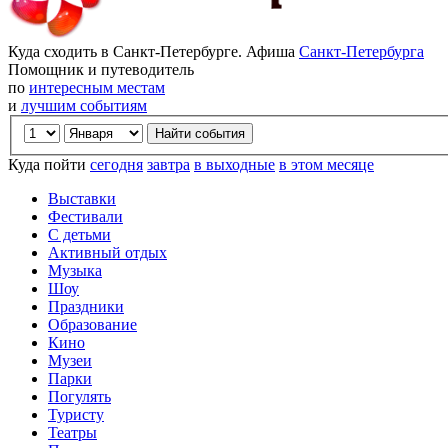
Куда сходить в Санкт-Петербурге. Афиша
Санкт-Петербурга
Помощник и путеводитель
по
интересным местам
и
лучшим событиям
Куда пойти
сегодня
завтра
в выходные
в этом месяце
Выставки
Фестивали
С детьми
Активный отдых
Музыка
Шоу
Праздники
Образование
Кино
Музеи
Парки
Погулять
Туристу
Театры