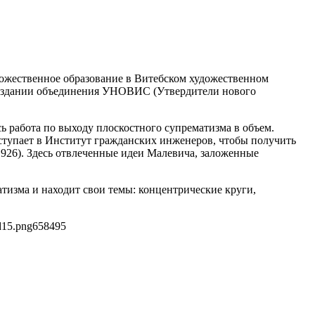
дожественное образование в Витебском художественном
 создании объединения УНОВИС (Утвердители нового
ь работа по выходу плоскостного супрематизма в объем.
ступает в Институт гражданских инженеров, чтобы получить
1926). Здесь отвлеченные идеи Малевича, заложенные
тизма и находит свои темы: концентрические круги,
d15.png
658
495