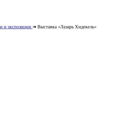
и и экспозиции
➔
Выставка «Лазарь Хидекель»