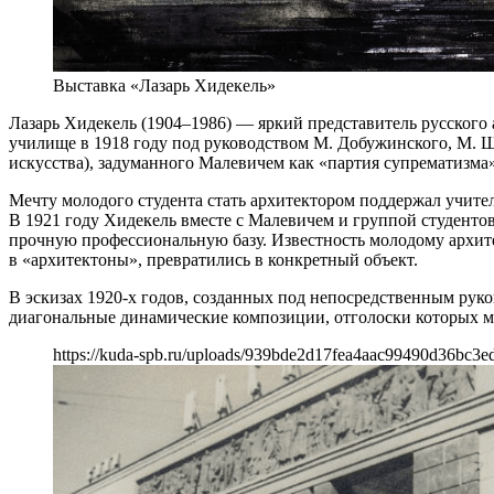
Выставка «Лазарь Хидекель»
Лазарь Хидекель (1904–1986) — яркий представитель русского
училище в 1918 году под руководством М. Добужинского, М. 
искусства), задуманного Малевичем как «партия супрематизма»
Мечту молодого студента стать архитектором поддержал учител
В 1921 году Хидекель вместе с Малевичем и группой студенто
прочную профессиональную базу. Известность молодому архите
в «архитектоны», превратились в конкретный объект.
В эскизах 1920-х годов, созданных под непосредственным рук
диагональные динамические композиции, отголоски которых мо
https://kuda-spb.ru/uploads/939bde2d17fea4aac99490d36bc3e