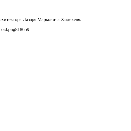
архитектора Лазаря Марковича Хидекеля.
e7ad.png
818
659