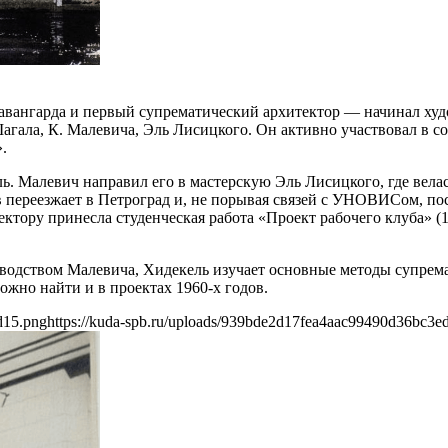
 авангарда и первый супрематический архитектор — начинал ху
Шагала, К. Малевича, Эль Лисицкого. Он активно участвовал в
.
ь. Малевич направил его в мастерскую Эль Лисицкого, где велас
в переезжает в Петроград и, не порывая связей с УНОВИСом, по
ктору принесла студенческая работа «Проект рабочего клуба» (
оводством Малевича, Хидекель изучает основные методы супрема
жно найти и в проектах 1960-х годов.
d15.png
https://kuda-spb.ru/uploads/939bde2d17fea4aac99490d36bc3e