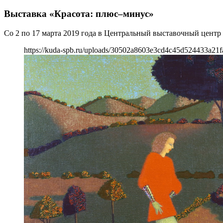
Выставка «Красота: плюс–минус»
Со 2 по 17 марта 2019 года в Центральный выставочный центр
https://kuda-spb.ru/uploads/30502a8603e3cd4c45d524433a21f