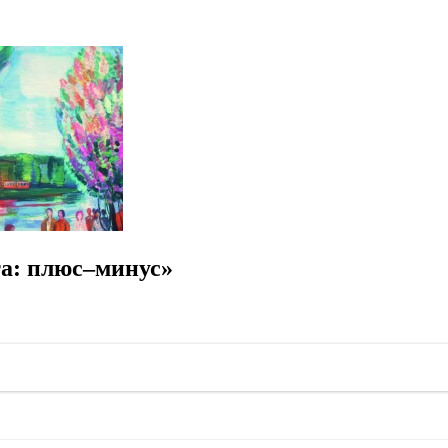
а: плюс–минус»