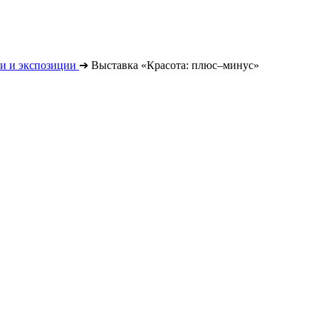
и и экспозиции
➔
Выставка «Красота: плюс–минус»