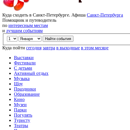
Куда сходить в Санкт-Петербурге. Афиша
Санкт-Петербурга
Помощник и путеводитель
по
интересным местам
и
лучшим событиям
Куда пойти
сегодня
завтра
в выходные
в этом месяце
Выставки
Фестивали
С детьми
Активный отдых
Музыка
Шоу
Праздники
Образование
Кино
Музеи
Парки
Погулять
Туристу
Театры