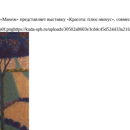
 «Манеж» представляет выставку «Красота: плюс-минус», совме
a0f.png
https://kuda-spb.ru/uploads/30502a8603e3cd4c45d524433a21f