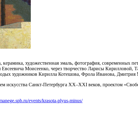
ра, керамика, художественная эмаль, фотография, современных п
 Евсеевича Моисеенко, через творчество Ларисы Кирилловой, 
лодых художников Кирилла Котешова, Фрола Иванова, Дмитрия 
еем искусства Санкт-Петербурга XX–XXI веков, проектом «Сво
manege.spb.ru/events/krasota-plyus-minus/