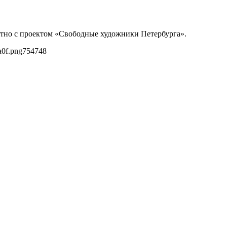
стно с проектом «Свободные художники Петербурга».
a0f.png
754
748