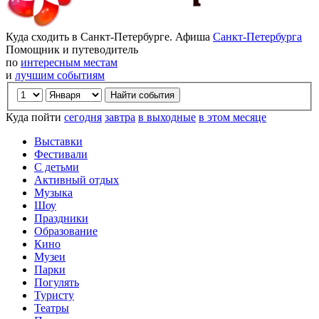
Куда сходить в Санкт-Петербурге. Афиша
Санкт-Петербурга
Помощник и путеводитель
по
интересным местам
и
лучшим событиям
Куда пойти
сегодня
завтра
в выходные
в этом месяце
Выставки
Фестивали
С детьми
Активный отдых
Музыка
Шоу
Праздники
Образование
Кино
Музеи
Парки
Погулять
Туристу
Театры