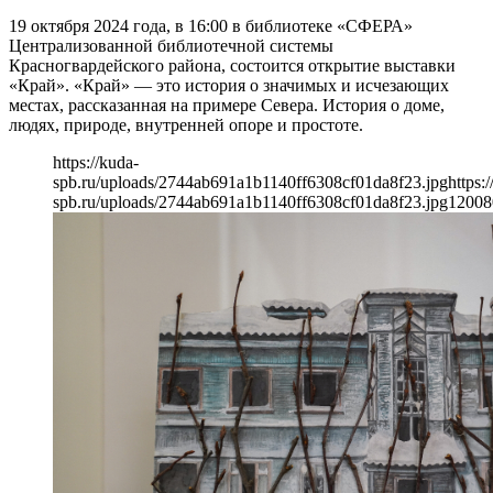
19 октября 2024 года, в 16:00 в библиотеке «СФЕРА»
Централизованной библиотечной системы
Красногвардейского района, состоится открытие выставки
«Край». «Край» — это история о значимых и исчезающих
местах, рассказанная на примере Севера. История о доме,
людях, природе, внутренней опоре и простоте.
https://kuda-
spb.ru/uploads/2744ab691a1b1140ff6308cf01da8f23.jpg
https:
spb.ru/uploads/2744ab691a1b1140ff6308cf01da8f23.jpg
1200
8