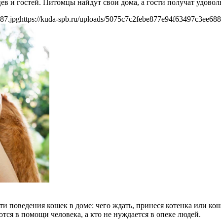
цев и гостей. Питомцы найдут свои дома, а гости получат удово
87.jpg
https://kuda-spb.ru/uploads/5075c7c2febe877e94f63497c3ee688
ти поведения кошек в доме: чего ждать, принеся котенка или кош
ся в помощи человека, а кто не нуждается в опеке людей.