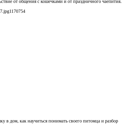
льствие от общения с кошечками и от праздничного чаепития.
7.jpg
1170
754
ку в дом, как научиться понимать своего питомца и разбор