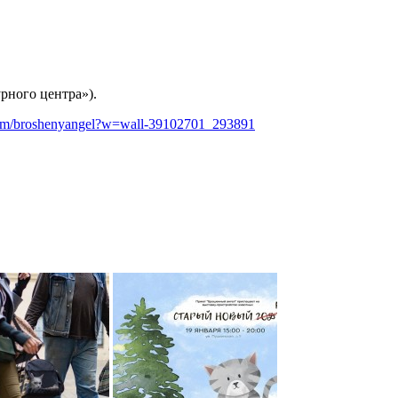
урного центра»).
.com/broshenyangel?w=wall-39102701_293891