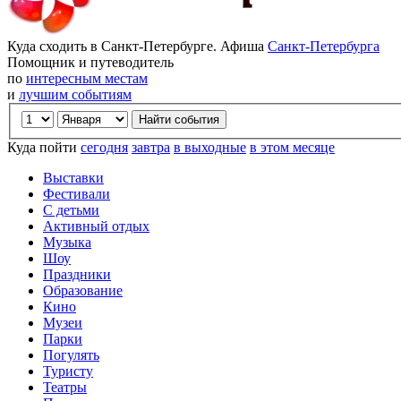
Куда сходить в Санкт-Петербурге. Афиша
Санкт-Петербурга
Помощник и путеводитель
по
интересным местам
и
лучшим событиям
Куда пойти
сегодня
завтра
в выходные
в этом месяце
Выставки
Фестивали
С детьми
Активный отдых
Музыка
Шоу
Праздники
Образование
Кино
Музеи
Парки
Погулять
Туристу
Театры