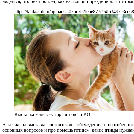
надеятся, что она пройдет, как настоящий праздник для питом
https://kuda-spb.ru/uploads/5075c7c2febe877e94f63497c3ee68
Выставка кошек «Старый-новый КОТ»
А так же на выставке состоится два обсуждения: про особеннос
основных вопросов и про помощь птицам: какие птицы нуждают