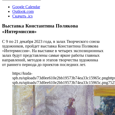
Google Calendar
Outlook.com
Скачать .ics
Выставка Константина Полякова
«Интермиссия»
С 9 по 21 декабря 2023 года, в залах Творческого союза
художников, пройдет выставка Константина Полякова
«Интермиссия». На выставке в четырех экспозиционных
залах будут представлены самые яркие работы главных
направлений, методов и этапов творчества художника
от раннего периода до проектов последних лет.
https://kuda-
spb.ru/uploads/73d0ee610e2bb19573b74ea33c15965c.png
http
spb.ru/uploads/73d0ee610e2bb19573b74ea33c15965c.png
752