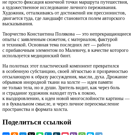
не просто фиксация конечной точки маршрута путешествия,
а художественное исследование личного переживания.
Художник, отталкиваясь от достижений им прессионистов,
двигается туда, где ландшафт становится полем авторского
высказывания.
Творчество Константина Полякова — это непрекращающиеся
опыты с заявленным сюжетом, с материалом, фактурой
и техникой. Основная тема последних лет — работа
с прибавочным элементом по Малевичу, в качестве которого
используется медицинский бинт.
На полотнах этот пластический компонент превратился
в особенную субстанцию, своей лёгкостью и прозрачностью
отсылающую к образу рассуждения, мысли, духа. Дрожание
обрывков инородной ткани на холсте — идея памяти
не только тела, но и души. Зритель видит, как через боль
и страдание художник находит путь к покою,
к выздоровлению, к идеи новой многослойности картины —
и в буквальном смысле, и через личное переосмысление
пространства и формата холста.
Поделиться ссылкой