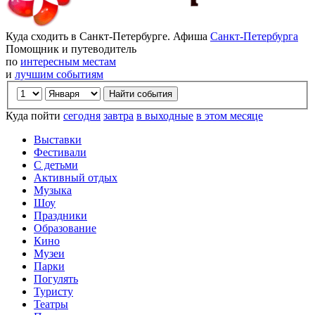
Куда сходить в Санкт-Петербурге. Афиша
Санкт-Петербурга
Помощник и путеводитель
по
интересным местам
и
лучшим событиям
Куда пойти
сегодня
завтра
в выходные
в этом месяце
Выставки
Фестивали
С детьми
Активный отдых
Музыка
Шоу
Праздники
Образование
Кино
Музеи
Парки
Погулять
Туристу
Театры