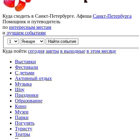
Куда сходить в Санкт-Петербурге. Афиша
Санкт-Петербурга
Помощник и путеводитель
по
интересным местам
и
лучшим событиям
Куда пойти
сегодня
завтра
в выходные
в этом месяце
Выставки
Фестивали
С детьми
Активный отдых
Музыка
Шоу
Праздники
Образование
Кино
Музеи
Парки
Погулять
Туристу
Театры