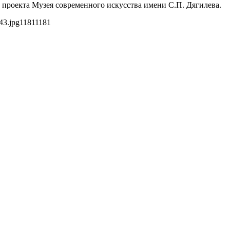
 проекта Музея современного искусства имени С.П. Дягилева.
43.jpg
1181
1181