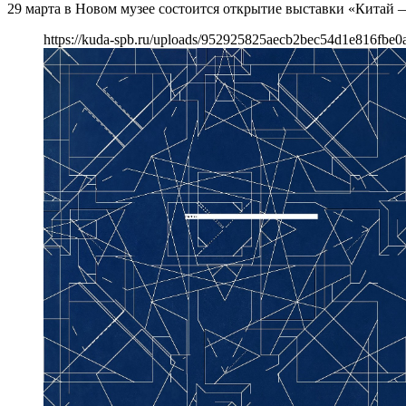
29 марта в Новом музее состоится открытие выставки «Китай —
https://kuda-spb.ru/uploads/952925825aecb2bec54d1e816fbe0