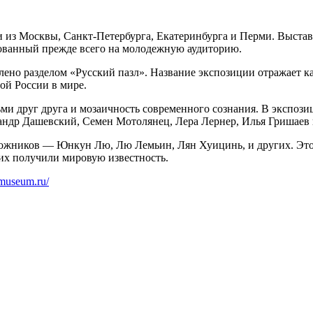
 из Москвы, Санкт-Петербурга, Екатеринбурга и Перми. Выстав
ованный прежде всего на молодежную аудиторию.
лено разделом «Русский пазл». Название экспозиции отражает ка
ой России в мире.
и друг друга и мозаичность современного сознания. В экспози
ндр Дашевский, Семен Мотолянец, Лера Лернер, Илья Гришаев 
дожников — Юнкун Лю, Лю Лемьин, Лян Хуицинь, и других. Это
них получили мировую известность.
ymuseum.ru/