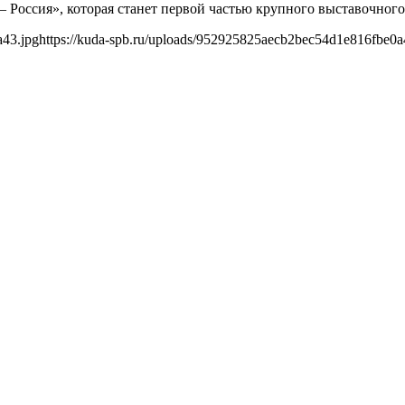
 Россия», которая станет первой частью крупного выставочного
a43.jpg
https://kuda-spb.ru/uploads/952925825aecb2bec54d1e816fbe0a