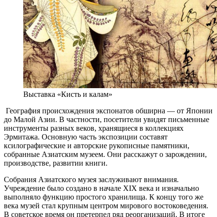
Выставка «Кисть и калам»
География происхождения экспонатов обширна — от Японии
до Малой Азии. В частности, посетители увидят письменные
инструменты разных веков, хранящиеся в коллекциях
Эрмитажа. Основную часть экспозиции составят
ксилографические и авторские рукописные памятники,
собранные Азиатским музеем. Они расскажут о зарождении,
производстве, развитии книги.
Собрания Азиатского музея заслуживают внимания.
Учреждение было создано в начале XIX века и изначально
выполняло функцию простого хранилища. К концу того же
века музей стал крупным центром мирового востоковедения.
В советское время он претерпел ряд реорганизаций. В итоге