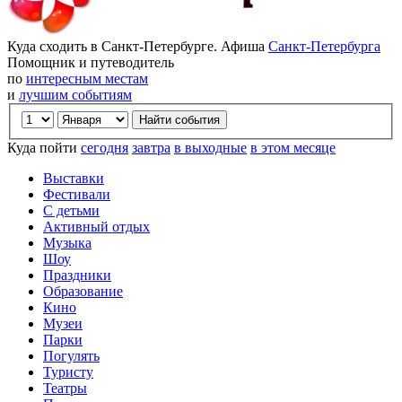
Куда сходить в Санкт-Петербурге. Афиша
Санкт-Петербурга
Помощник и путеводитель
по
интересным местам
и
лучшим событиям
Куда пойти
сегодня
завтра
в выходные
в этом месяце
Выставки
Фестивали
С детьми
Активный отдых
Музыка
Шоу
Праздники
Образование
Кино
Музеи
Парки
Погулять
Туристу
Театры