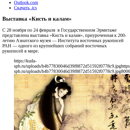
Outlook.com
Скачать .ics
Выставка «Кисть и калам»
С 28 ноября по 24 февраля в Государственном Эрмитаже
представлена выставка «Кисть и калам», приуроченная к 200-
летию Азиатского музея — Института восточных рукописей
РАН — одного из крупнейших собраний восточных
рукописей в мире.
https://kuda-
spb.ru/uploads/b4b77830046d39f8872d51592f0778c9.jpg
https
spb.ru/uploads/b4b77830046d39f8872d51592f0778c9.jpg
800