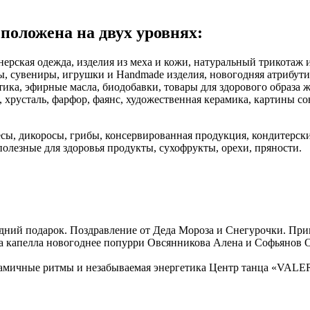
положена на двух уровнях:
нерская одежда, изделия из меха и кожи, натуральный трикотаж 
ы, сувениры, игрушки и Handmade изделия, новогодняя атрибут
ика, эфирные масла, биодобавки, товары для здорового образа ж
 хрусталь, фарфор, фаянс, художественная керамика, картины с
, дикоросы, грибы, консервированная продукция, кондитерские 
полезные для здоровья продукты, сухофрукты, орехи, пряности.
дний подарок. Поздравление от Деда Мороза и Снегурочки. При
а капелла новогоднее попурри Овсянникова Алена и Софьянов О
намичные ритмы и незабываемая энергетика Центр танца «VALERY