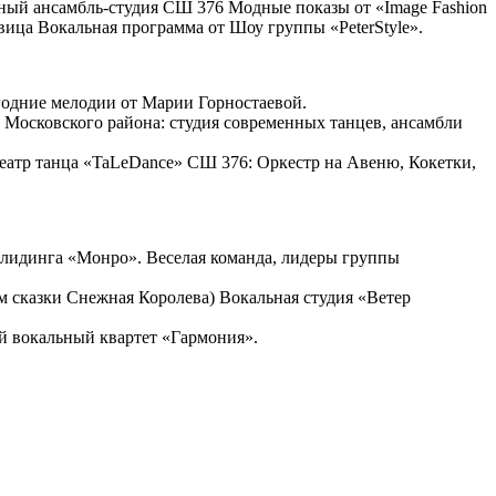
ный ансамбль-студия СШ 376 Модные показы от «Image Fashion
овица Вокальная программа от Шоу группы «PeterStyle».
годние мелодии от Марии Горностаевой.
 Московского района: студия современных танцев, ансамбли
Театр танца «TaLeDance» СШ 376: Оркестр на Авеню, Кокетки,
рлидинга «Монро». Веселая команда, лидеры группы
 сказки Снежная Королева) Вокальная студия «Ветер
й вокальный квартет «Гармония».