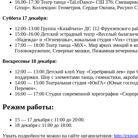
16.00–17:30 Театр танца «TaLeDance» СШ 376: Смешарик
Group». Коллекции: Геометрия, Сердце Океана, Рисуют Сл
Суббота 17 декабря:
12:00–13:00 Группа «Казайчата» ДС 112 Фрунзенского р
15:00–16:00 Детский эстрадный театр «Веселый балаган
«Надежда» и «Огневушка», вокальная студия «Vox» студи
17:00 — 18:00 Театр танца «MiX». Мир ярких эмоций в к
Головокружение, Северные мишки, Пижамная вечеринка
Воскресенье 18 декабря:
12:00 — 13:00 Детский клуб Ушу «Серебряный лев» при 
поддержки. Шоу с элементами танца, гимнастики, акроба
14:00 — 15:00 Театральная студия «ЮнГА» (Юные господ
Перемен».
16:00 — 17:00 Студии современной хореографии «Сюрпр
Режим работы:
15 — 17 декабря с 11:00 до 20:00.
18 декабря с 11:00 до 18:00.
Узнать подробности можно на сайте организаторов:
http://expog