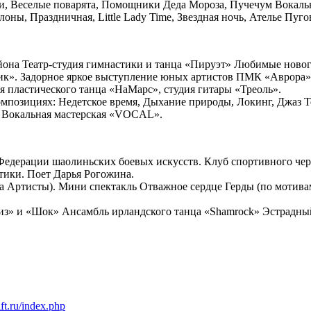
и, Веселые поварята, Помощники Деда Мороза, Пучечум Вокаль
оны, Праздничная, Little Lady Time, Звездная ночь, Ателье Пуг
айона Театр-студия гимнастики и танца «Пируэт» Любимые ново
чик». Задорное яркое выступление юных артистов ПМК «Аврора»
я пластического танца «НаМарс», студия гитары «Треоль».
омпозициях: Недетское время, Дыхание природы, Локинг, Джаз 
 Вокальная мастерская «VOCAL».
Федерации шаолиньских боевых искусств. Клуб спортивного че
тики. Поет Дарья Рогожина.
а Артисты). Мини спектакль Отважное сердце Герды (по мотивам
из» и «Шок» Ансамбль ирландского танца «Shamrock» Эстрадны
ift.ru/index.php