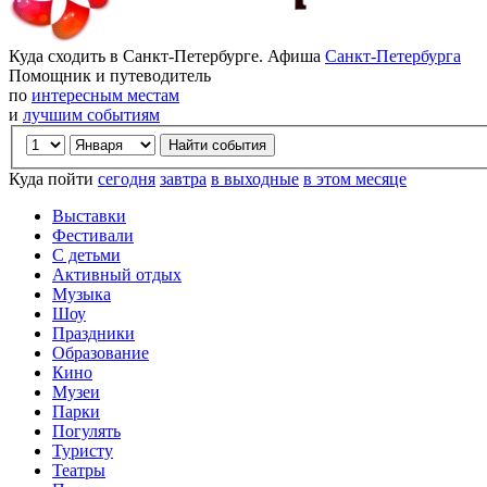
Куда сходить в Санкт-Петербурге. Афиша
Санкт-Петербурга
Помощник и путеводитель
по
интересным местам
и
лучшим событиям
Куда пойти
сегодня
завтра
в выходные
в этом месяце
Выставки
Фестивали
С детьми
Активный отдых
Музыка
Шоу
Праздники
Образование
Кино
Музеи
Парки
Погулять
Туристу
Театры