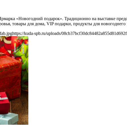
Ярмарка «Новогодний подарок». Традиционно на выставке предс
ровья, товары для дома, VIP подарки, продукты для новогоднего 
fab.jpg
https://kuda-spb.ru/uploads/08cb37bcf30dc84482a855d81d692f