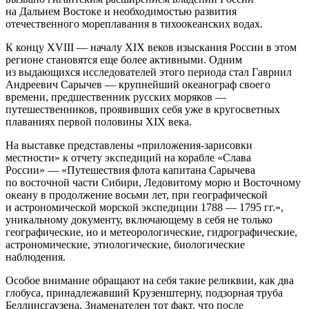
на Дальнем Востоке и необходимостью развития
отечественного мореплавания в тихоокеанских водах.
К концу XVIII — началу XIX веков изыскания России в этом
регионе становятся еще более активными. Одним
из выдающихся исследователей этого периода стал Гавриил
Андреевич Сарычев — крупнейший океанограф своего
времени, предшественник русских моряков —
путешественников, проявивших себя уже в кругосветных
плаваниях первой половины XIX века.
На выставке представлены «приложения-зарисовки
местности» к отчету экспедиций на корабле «Слава
России» — «Путешествия флота капитана Сарычева
по восточной части Сибири, Ледовитому морю и Восточному
океану в продолжение восьми лет, при географической
и астрономической морской экспедиции 1788 — 1795 гг.»,
уникальному документу, включающему в себя не только
географические, но и метеорологические, гидрографические,
астрономические, этнологические, биологические
наблюдения.
Особое внимание обращают на себя такие реликвии, как два
глобуса, принадлежавший Крузенштерну, подзорная труба
Беллинсгаузена. Знаменателен тот факт, что после