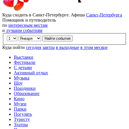
Куда сходить в Санкт-Петербурге. Афиша
Санкт-Петербурга
Помощник и путеводитель
по
интересным местам
и
лучшим событиям
Куда пойти
сегодня
завтра
в выходные
в этом месяце
Выставки
Фестивали
С детьми
Активный отдых
Музыка
Шоу
Праздники
Образование
Кино
Музеи
Парки
Погулять
Туристу
Театры