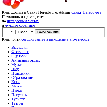
Куда сходить в Санкт-Петербурге. Афиша
Санкт-Петербурга
Помощник и путеводитель
по
интересным местам
и
лучшим событиям
Куда пойти
сегодня
завтра
в выходные
в этом месяце
Выставки
Фестивали
С детьми
Активный отдых
Музыка
Шоу
Праздники
Образование
Кино
Музеи
Парки
Погулять
Туристу
Театры