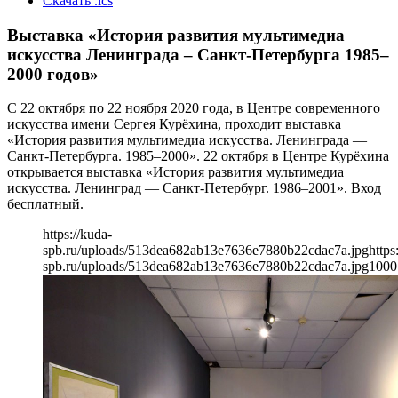
Скачать .ics
Выставка «История развития мультимедиа
искусства Ленинграда – Санкт-Петербурга 1985–
2000 годов»
С 22 октября по 22 ноября 2020 года, в Центре современного
искусства имени Сергея Курёхина, проходит выставка
«История развития мультимедиа искусства. Ленинграда —
Санкт-Петербурга. 1985–2000». 22 октября в Центре Курёхина
открывается выставка «История развития мультимедиа
искусства. Ленинград — Санкт-Петербург. 1986–2001». Вход
бесплатный.
https://kuda-
spb.ru/uploads/513dea682ab13e7636e7880b22cdac7a.jpg
https
spb.ru/uploads/513dea682ab13e7636e7880b22cdac7a.jpg
1000