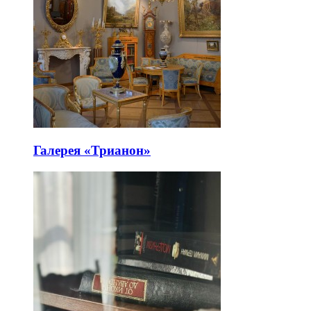
Галерея «Трианон»