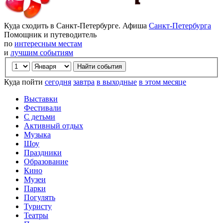
Куда сходить в Санкт-Петербурге. Афиша
Санкт-Петербурга
Помощник и путеводитель
по
интересным местам
и
лучшим событиям
Куда пойти
сегодня
завтра
в выходные
в этом месяце
Выставки
Фестивали
С детьми
Активный отдых
Музыка
Шоу
Праздники
Образование
Кино
Музеи
Парки
Погулять
Туристу
Театры