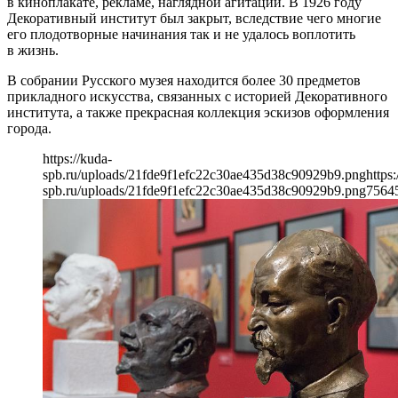
в киноплакате, рекламе, наглядной агитации. В 1926 году
Декоративный институт был закрыт, вследствие чего многие
его плодотворные начинания так и не удалось воплотить
в жизнь.
В собрании Русского музея находится более 30 предметов
прикладного искусства, связанных с историей Декоративного
института, а также прекрасная коллекция эскизов оформления
города.
https://kuda-
spb.ru/uploads/21fde9f1efc22c30ae435d38c90929b9.png
https:
spb.ru/uploads/21fde9f1efc22c30ae435d38c90929b9.png
756
4