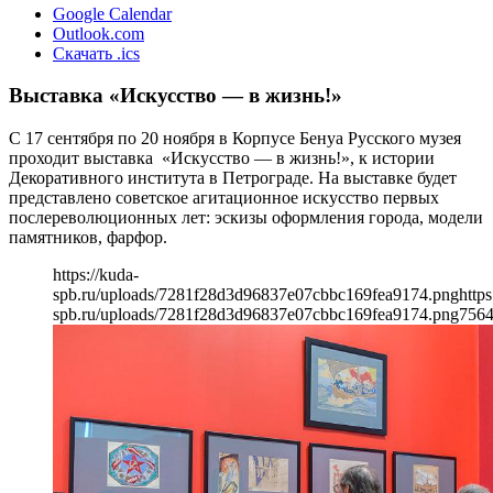
Google Calendar
Outlook.com
Скачать .ics
Выставка «Искусство — в жизнь!»
С 17 сентября по 20 ноября в Корпусе Бенуа Русского музея
проходит выставка «Искусство — в жизнь!», к истории
Декоративного института в Петрограде. На выставке будет
представлено советское агитационное искусство первых
послереволюционных лет: эскизы оформления города, модели
памятников, фарфор.
https://kuda-
spb.ru/uploads/7281f28d3d96837e07cbbc169fea9174.png
https
spb.ru/uploads/7281f28d3d96837e07cbbc169fea9174.png
756