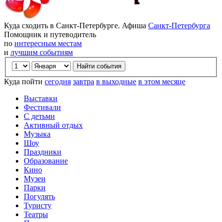
Куда сходить в Санкт-Петербурге. Афиша
Санкт-Петербурга
Помощник и путеводитель
по
интересным местам
и
лучшим событиям
Куда пойти
сегодня
завтра
в выходные
в этом месяце
Выставки
Фестивали
С детьми
Активный отдых
Музыка
Шоу
Праздники
Образование
Кино
Музеи
Парки
Погулять
Туристу
Театры