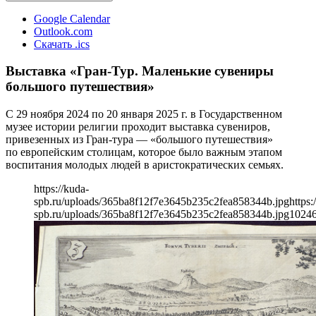
Google Calendar
Outlook.com
Скачать .ics
Выставка «Гран-Тур. Маленькие сувениры
большого путешествия»
С 29 ноября 2024 по 20 января 2025 г. в Государственном
музее истории религии проходит выставка сувениров,
привезенных из Гран-тура — «большого путешествия»
по европейским столицам, которое было важным этапом
воспитания молодых людей в аристократических семьях.
https://kuda-
spb.ru/uploads/365ba8f12f7e3645b235c2fea858344b.jpg
https:
spb.ru/uploads/365ba8f12f7e3645b235c2fea858344b.jpg
1024