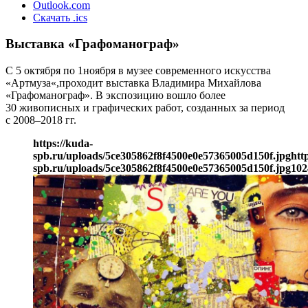
Outlook.com
Скачать .ics
Выставка «Графоманограф»
С 5 октября по 1ноября в музее современного искусства
«Артмуза«,проходит выставка Владимира Михайлова
«Графоманограф». В экспозицию вошло более
30 живописных и графических работ, созданных за период
с 2008–2018 гг.
https://kuda-
spb.ru/uploads/5ce305862f8f4500e0e57365005d150f.jpg
htt
spb.ru/uploads/5ce305862f8f4500e0e57365005d150f.jpg
102