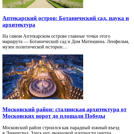
Аптекарский остров: Ботанический сад, наука и
архитектура
На самом Аптекарском острове главные точки этого
маршрута — Ботанический сад и Дом Матюшина. Ленфильм,
музеи политической истории…
Московский район: сталинская архитектура от
Московских ворот до площади Победы
Московский район строился как парадный южный въезд
в Ленинград. Здесь нет дворцовой плотности центра…