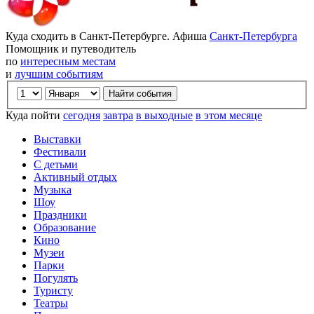
Куда сходить в Санкт-Петербурге. Афиша
Санкт-Петербурга
Помощник и путеводитель
по
интересным местам
и
лучшим событиям
Куда пойти
сегодня
завтра
в выходные
в этом месяце
Выставки
Фестивали
С детьми
Активный отдых
Музыка
Шоу
Праздники
Образование
Кино
Музеи
Парки
Погулять
Туристу
Театры