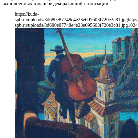
выполненных в манере декоративной стилизации.
https://kuda-
spb.ru/uploads/3d680e87748e4e23e695603f720e3c81.jpg
https
spb.ru/uploads/3d680e87748e4e23e695603f720e3c81.jpg
1024