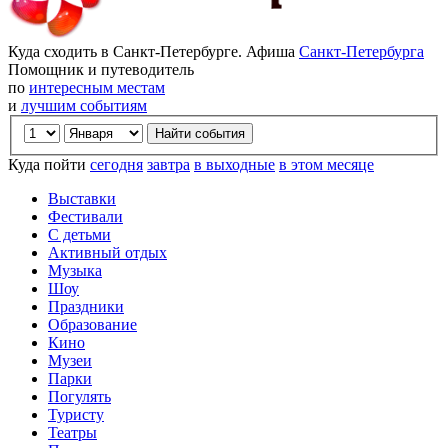
Куда сходить в Санкт-Петербурге. Афиша
Санкт-Петербурга
Помощник и путеводитель
по
интересным местам
и
лучшим событиям
Куда пойти
сегодня
завтра
в выходные
в этом месяце
Выставки
Фестивали
С детьми
Активный отдых
Музыка
Шоу
Праздники
Образование
Кино
Музеи
Парки
Погулять
Туристу
Театры