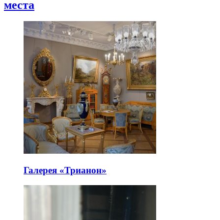
места
Галерея «Трианон»