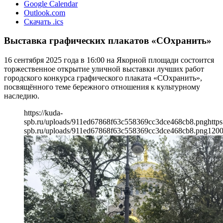
Google Calendar
Outlook.com
Скачать .ics
Выставка графических плакатов «СОхранить»
16 сентября 2025 года в 16:00 на Якорной площади состоится
торжественное открытие уличной выставки лучших работ
городского конкурса графического плаката «СОхранить»,
посвящённого теме бережного отношения к культурному
наследию.
https://kuda-
spb.ru/uploads/911ed67868f63c558369cc3dce468cb8.png
https
spb.ru/uploads/911ed67868f63c558369cc3dce468cb8.png
120