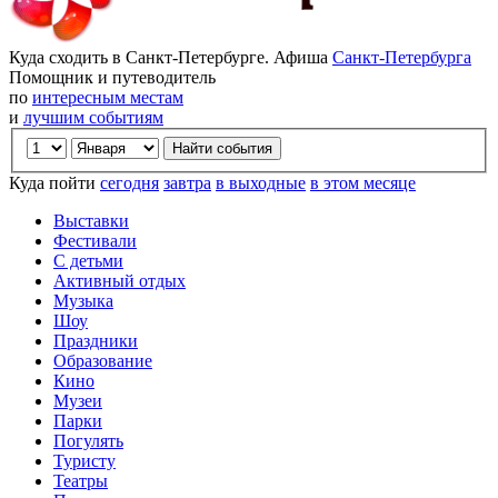
Куда сходить в Санкт-Петербурге. Афиша
Санкт-Петербурга
Помощник и путеводитель
по
интересным местам
и
лучшим событиям
Куда пойти
сегодня
завтра
в выходные
в этом месяце
Выставки
Фестивали
С детьми
Активный отдых
Музыка
Шоу
Праздники
Образование
Кино
Музеи
Парки
Погулять
Туристу
Театры