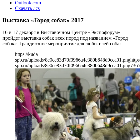
Outlook.com
Скачать .ics
Выставка «Город собак» 2017
16 и 17 декабря в Выставочном Центре «Экспофорум»
пройдет выставка собак всех пород под названием «Город
собак». Грандиозное мероприятие для любителей собак.
https://kuda-
spb.ru/uploads/8e0ce83d70f0966a4c380b648d9cca01.png
https
spb.ru/uploads/8e0ce83d70f0966a4c380b648d9cca01.png
736