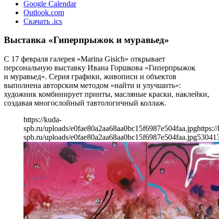
Google Calendar
Outlook.com
Скачать .ics
Выставка «Гиперпрыжок и муравьед»
С 17 февраля галерея «Marina Gisich» открывает
персональную выставку Ивана Горшкова «Гиперпрыжок
и муравьед». Серия графики, живописи и объектов
выполнена авторским методом «найти и улучшить»:
художник комбинирует принты, масляные краски, наклейки,
создавая многослойный тавтологичный коллаж.
https://kuda-
spb.ru/uploads/e0fae80a2aa68aa0bc15f6987e504faa.jpg
https:/
spb.ru/uploads/e0fae80a2aa68aa0bc15f6987e504faa.jpg
530
41