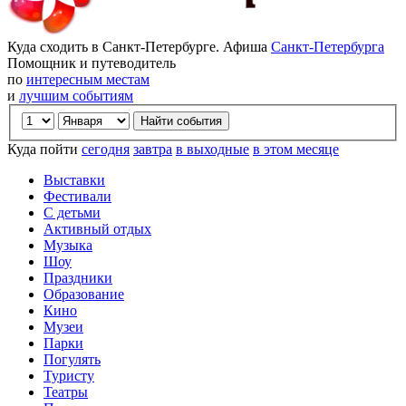
Куда сходить в Санкт-Петербурге. Афиша
Санкт-Петербурга
Помощник и путеводитель
по
интересным местам
и
лучшим событиям
Куда пойти
сегодня
завтра
в выходные
в этом месяце
Выставки
Фестивали
С детьми
Активный отдых
Музыка
Шоу
Праздники
Образование
Кино
Музеи
Парки
Погулять
Туристу
Театры