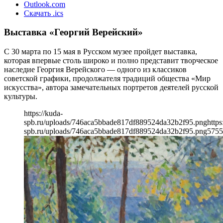
Outlook.com
Скачать .ics
Выставка «Георгий Верейский»
C 30 марта по 15 мая в Русском музее пройдет выставка,
которая впервые столь широко и полно представит творческое
наследие Георгия Верейского — одного из классиков
советской графики, продолжателя традиций общества «Мир
искусства», автора замечательных портретов деятелей русской
культуры.
https://kuda-
spb.ru/uploads/746aca5bbade817df889524da32b2f95.png
https
spb.ru/uploads/746aca5bbade817df889524da32b2f95.png
575
5