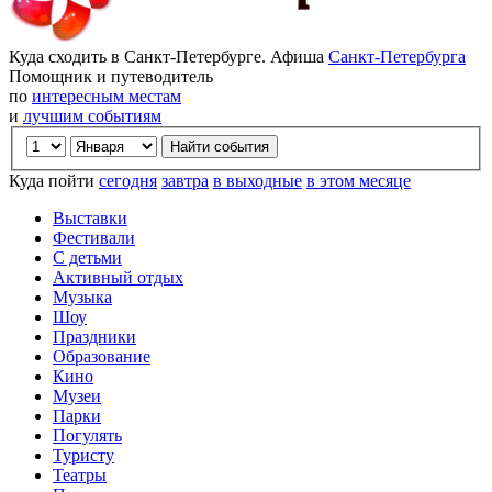
Куда сходить в Санкт-Петербурге. Афиша
Санкт-Петербурга
Помощник и путеводитель
по
интересным местам
и
лучшим событиям
Куда пойти
сегодня
завтра
в выходные
в этом месяце
Выставки
Фестивали
С детьми
Активный отдых
Музыка
Шоу
Праздники
Образование
Кино
Музеи
Парки
Погулять
Туристу
Театры