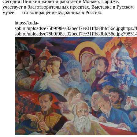
Сегодня Шишкин живет и работает в Монако, Париже,
участвует в благотворительных проектах. Выставка в Русском
музее — это возвращение художника в Россию.
https://kuda-
spb.ru/uploads/e75b9f98ea32bedf7ee31ffb83bfc56d.jpg
https:/
spb.ru/uploads/e75b9f98ea32bedf7ee31ffb83bfc56d.jpg
798
51