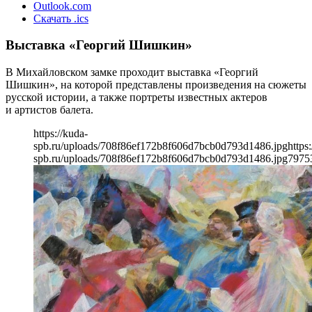
Outlook.com
Скачать .ics
Выставка «Георгий Шишкин»
В Михайловском замке проходит выставка «Георгий
Шишкин», на которой представлены произведения на сюжеты
русской истории, а также портреты известных актеров
и артистов балета.
https://kuda-
spb.ru/uploads/708f86ef172b8f606d7bcb0d793d1486.jpg
https
spb.ru/uploads/708f86ef172b8f606d7bcb0d793d1486.jpg
797
5