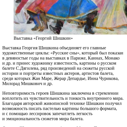
Выставка «Георгий Шишкин»
Выставка Георгия Шишкина объединяет его главные
художественные циклы: «Русские сны», который был показан
в девяностые годы на выставках в Париже, Каннах, Монако
и др. и принес художнику известность, картины о русском
балете С.Дягилева, ряд произведений на сюжеты русской
истории и портреты известных актеров, артистов балета,
среди которых Жан Маре, Жерар Депардье, Инна Чурикова,
Милорад Мишкович и др.
Неповторимость героев Шишкина заключена в стремлении
воплотить их чувствительность и тонкость внутреннего мира.
Благодаря авторской живописной технике Шишкин получил
возможность писать пастелью картины большого формата,
и с помощью лессировок запечатлеть легкость
и эмоциональность сюжетов мира балета.