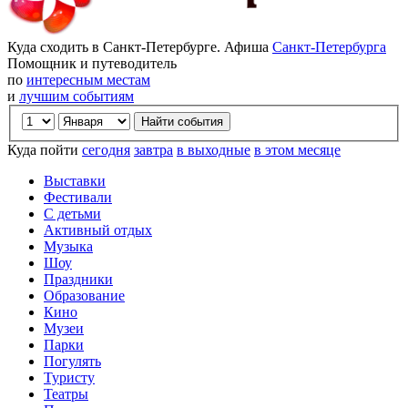
Куда сходить в Санкт-Петербурге. Афиша
Санкт-Петербурга
Помощник и путеводитель
по
интересным местам
и
лучшим событиям
Куда пойти
сегодня
завтра
в выходные
в этом месяце
Выставки
Фестивали
С детьми
Активный отдых
Музыка
Шоу
Праздники
Образование
Кино
Музеи
Парки
Погулять
Туристу
Театры