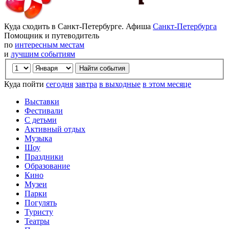
Куда сходить в Санкт-Петербурге. Афиша
Санкт-Петербурга
Помощник и путеводитель
по
интересным местам
и
лучшим событиям
Куда пойти
сегодня
завтра
в выходные
в этом месяце
Выставки
Фестивали
С детьми
Активный отдых
Музыка
Шоу
Праздники
Образование
Кино
Музеи
Парки
Погулять
Туристу
Театры