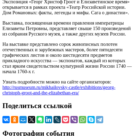
Экспозиция «Георг Христоф Гроот и Елизаветинское время»
открывается в рамках проекта «Театр Российской истории.
Дом Романовых: факты, легенды и мифы. Сага о династии».
Выставка, посвященная времени правления императрицы
Елизаветы Петровны, представляет свыше 150 произведений
из собрания Русского музея, а также других музеев России.
На выставке представлено сорок живописных полотен
отечественных и зарубежных мастеров, более пятидесяти
графических листов и около шестидесяти предметов
прикладного искусства — экспонатов, каждый из которых
стал ярким свидетельством культурной жизни России 1740 —
начала 1760-х г.
Узнать подробности можно на сайте организаторов:
http://rusmuseum.ru/mikhailovsky-castle/exhibitions/georg-
christoph-groot-and-the-elizabethan-era/
Поделиться ссылкой
Фотографии события