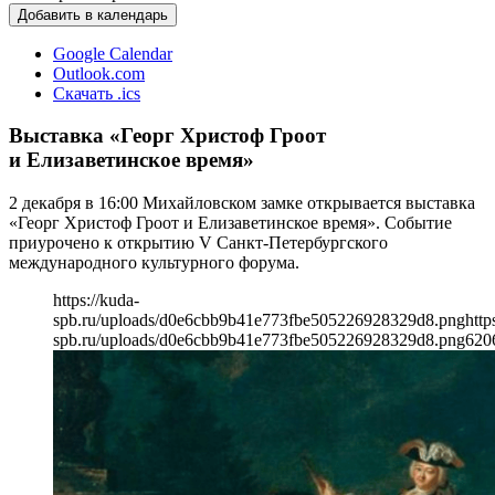
Добавить в календарь
Google Calendar
Outlook.com
Скачать .ics
Выставка «Георг Христоф Гроот
и Елизаветинское время»
2 декабря в 16:00 Михайловском замке открывается выставка
«Георг Христоф Гроот и Елизаветинское время». Событие
приурочено к открытию V Санкт-Петербургского
международного культурного форума.
https://kuda-
spb.ru/uploads/d0e6cbb9b41e773fbe505226928329d8.png
http
spb.ru/uploads/d0e6cbb9b41e773fbe505226928329d8.png
620