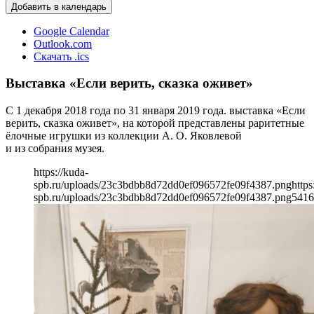
Добавить в календарь
Google Calendar
Outlook.com
Скачать .ics
Выставка «Если верить, сказка оживет»
С 1 декабря 2018 года по 31 января 2019 года. выставка «Если
верить, сказка оживет», на которой представлены раритетные
ёлочные игрушки из коллекции А. О. Яковлевой
и из собрания музея.
https://kuda-
spb.ru/uploads/23c3bdbb8d72dd0ef096572fe09f4387.png
https
spb.ru/uploads/23c3bdbb8d72dd0ef096572fe09f4387.png
541
6