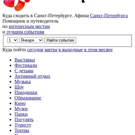
Куда сходить в Санкт-Петербурге. Афиша
Санкт-Петербурга
Помощник и путеводитель
по
интересным местам
и
лучшим событиям
Куда пойти
сегодня
завтра
в выходные
в этом месяце
Выставки
Фестивали
С детьми
Активный отдых
Музыка
Шоу
Праздники
Образование
Кино
Музеи
Парки
Погулять
Туристу
Театры