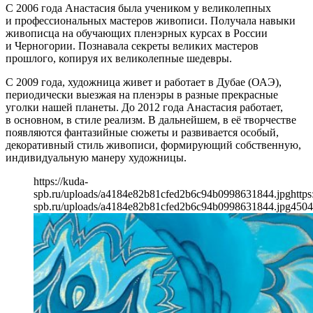
С 2006 года Анастасия была учеником у великолепных
и профессиональных мастеров живописи. Получала навыки
живописца на обучающих пленэрных курсах в России
и Черногории. Познавала секреты великих мастеров
прошлого, копируя их великолепные шедевры.
С 2009 года, художница живет и работает в Дубае (ОАЭ),
периодически выезжая на пленэры в разные прекрасные
уголки нашей планеты. До 2012 года Анастасия работает,
в основном, в стиле реализм. В дальнейшем, в её творчестве
появляются фантазийные сюжеты и развивается особый,
декоративный стиль живописи, формирующий собственную,
индивидуальную манеру художницы.
https://kuda-
spb.ru/uploads/a4184e82b81cfed2b6c94b0998631844.jpg
https
spb.ru/uploads/a4184e82b81cfed2b6c94b0998631844.jpg
450
4