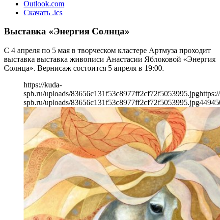
Outlook.com
Скачать .ics
Выставка «Энергия Солнца»
С 4 апреля по 5 мая в творческом кластере Артмуза проходит
выставка выставка живописи Анастасии Яблоковой «Энергия
Солнца». Вернисаж состоится 5 апреля в 19:00.
https://kuda-
spb.ru/uploads/83656c131f53c8977ff2cf72f5053995.jpg
https:/
spb.ru/uploads/83656c131f53c8977ff2cf72f5053995.jpg
449
45