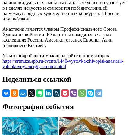
на индивидуальных выставках, а так же успешно участвует
в неделях искусств и становится победительницей
на международных художественных конкурсах в России
и за рубежом.
Анастасия является членом Профессионального Союза
Художников России. Её картины находятся в частых
коллекциях России, Америки, странах Европы, Азии
и ближнего Востока.
Узнать подробности можно на сайте организаторов:
https://artmuza.spb.ru/events/1440-vystavka-zhivopisi-anastasii-
yablokovoy-energiya-solnca.html
Поделиться ссылкой
Фотографии события