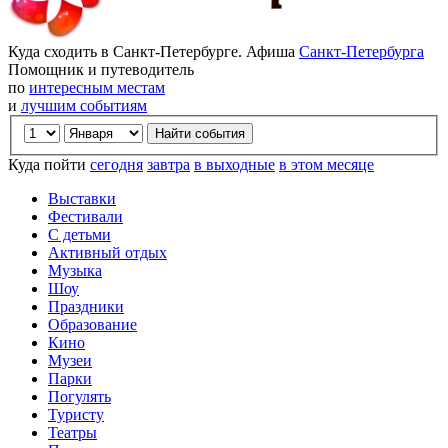
Куда сходить в Санкт-Петербурге. Афиша
Санкт-Петербурга
Помощник и путеводитель
по
интересным местам
и
лучшим событиям
Куда пойти
сегодня
завтра
в выходные
в этом месяце
Выставки
Фестивали
С детьми
Активный отдых
Музыка
Шоу
Праздники
Образование
Кино
Музеи
Парки
Погулять
Туристу
Театры