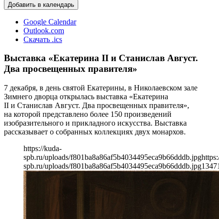
Добавить в календарь
Google Calendar
Outlook.com
Скачать .ics
Выставка «Екатерина II и Станислав Август.
Два просвещенных правителя»
7 декабря, в день святой Екатерины, в Николаевском зале
Зимнего дворца открылась выставка «Екатерина
II и Станислав Август. Два просвещенных правителя»,
на которой представлено более 150 произведений
изобразительного и прикладного искусства. Выставка
рассказывает о собранных коллекциях двух монархов.
https://kuda-
spb.ru/uploads/f801ba8a86af5b4034495eca9b66dddb.jpg
https:
spb.ru/uploads/f801ba8a86af5b4034495eca9b66dddb.jpg
1347