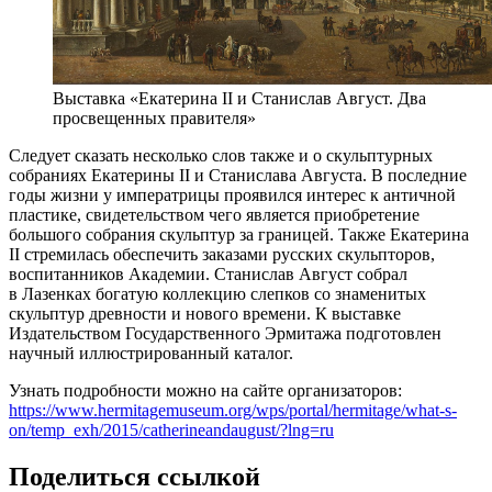
Выставка «Екатерина II и Станислав Август. Два
просвещенных правителя»
Следует сказать несколько слов также и о скульптурных
собраниях Екатерины II и Станислава Августа. В последние
годы жизни у императрицы проявился интерес к античной
пластике, свидетельством чего является приобретение
большого собрания скульптур за границей. Также Екатерина
II стремилась обеспечить заказами русских скульпторов,
воспитанников Академии. Станислав Август собрал
в Лазенках богатую коллекцию слепков со знаменитых
скульптур древности и нового времени. К выставке
Издательством Государственного Эрмитажа подготовлен
научный иллюстрированный каталог.
Узнать подробности можно на сайте организаторов:
https://www.hermitagemuseum.org/wps/portal/hermitage/what-s-
on/temp_exh/2015/catherineandaugust/?lng=ru
Поделиться ссылкой