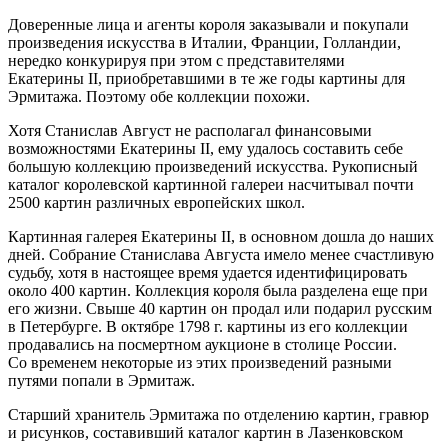
Доверенные лица и агенты короля заказывали и покупали
произведения искусства в Италии, Франции, Голландии,
нередко конкурируя при этом с представителями
Екатерины II, приобретавшими в те же годы картины для
Эрмитажа. Поэтому обе коллекции похожи.
Хотя Станислав Август не располагал финансовыми
возможностями Екатерины II, ему удалось составить себе
большую коллекцию произведений искусства. Рукописный
каталог королевской картинной галереи насчитывал почти
2500 картин различных европейских школ.
Картинная галерея Екатерины II, в основном дошла до наших
дней. Собрание Станислава Августа имело менее счастливую
судьбу, хотя в настоящее время удается идентифицировать
около 400 картин. Коллекция короля была разделена еще при
его жизни. Свыше 40 картин он продал или подарил русским
в Петербурге. В октябре 1798 г. картины из его коллекции
продавались на посмертном аукционе в столице России.
Со временем некоторые из этих произведений разными
путями попали в Эрмитаж.
Старший хранитель Эрмитажа по отделению картин, гравюр
и рисунков, составивший каталог картин в Лазенковском