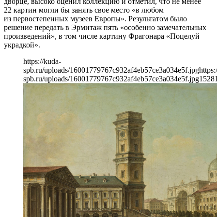
дворце, высоко оценил коллекцию и отметил, что не менее
22 картин могли бы занять свое место «в любом
из первостепенных музеев Европы». Результатом было
решение передать в Эрмитаж пять «особенно замечательных
произведений», в том числе картину Фрагонара «Поцелуй
украдкой».
https://kuda-
spb.ru/uploads/16001779767c932af4eb57ce3a034e5f.jpg
https:
spb.ru/uploads/16001779767c932af4eb57ce3a034e5f.jpg
1528