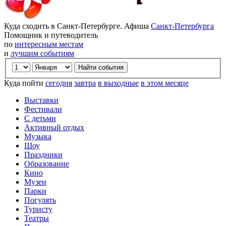
Куда сходить в Санкт-Петербурге. Афиша
Санкт-Петербурга
Помощник и путеводитель
по
интересным местам
и
лучшим событиям
Куда пойти
сегодня
завтра
в выходные
в этом месяце
Выставки
Фестивали
С детьми
Активный отдых
Музыка
Шоу
Праздники
Образование
Кино
Музеи
Парки
Погулять
Туристу
Театры