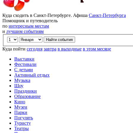
Куда сходить в Санкт-Петербурге. Афиша
Санкт-Петербурга
Помощник и путеводитель
по
интересным местам
и
лучшим событиям
Куда пойти
сегодня
завтра
в выходные
в этом месяце
Выставки
Фестивали
С детьми
Активный отдых
Музыка
Шоу
Праздники
Образование
Кино
Музеи
Парки
Погулять
Туристу
Театры