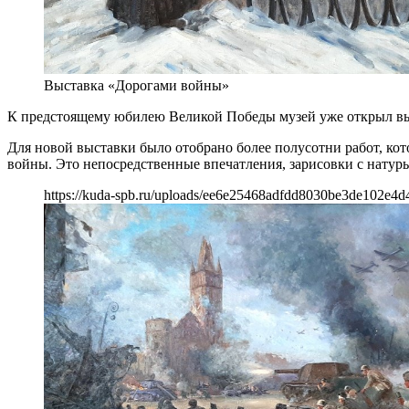
Выставка «Дорогами войны»
К предстоящему юбилею Великой Победы музей уже открыл вы
Для новой выставки было отобрано более полусотни работ, ко
войны. Это непосредственные впечатления, зарисовки с нату
https://kuda-spb.ru/uploads/ee6e25468adfdd8030be3de102e4d