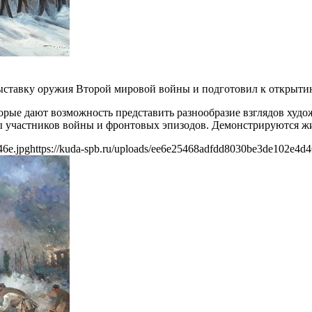
ставку оружия Второй мировой войны и подготовил к открыти
торые дают возможность представить разнообразие взглядов ху
ры участников войны и фронтовых эпизодов. Демонстрируются жи
46e.jpg
https://kuda-spb.ru/uploads/ee6e25468adfdd8030be3de102e4d4