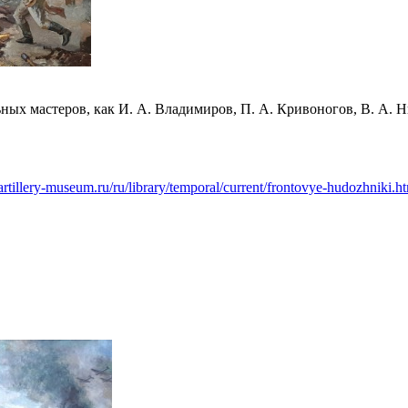
ых мастеров, как И. А. Владимиров, П. А. Кривоногов, В. А. Ни
rtillery-museum.ru/ru/library/temporal/current/frontovye-hudozhniki.h