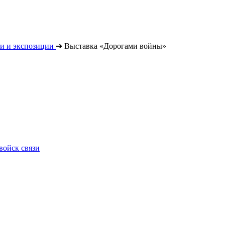
и и экспозиции
➔
Выставка «Дорогами войны»
войск связи