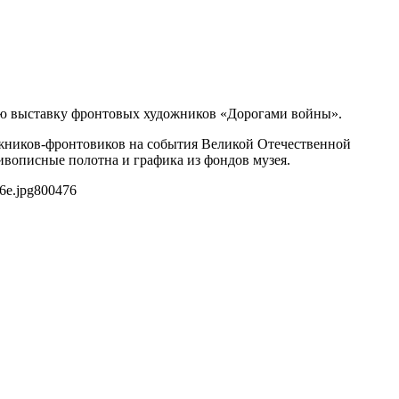
ю выставку фронтовых художников «Дорогами войны».
дожников-фронтовиков на события Великой Отечественной
вописные полотна и графика из фондов музея.
6e.jpg
800
476