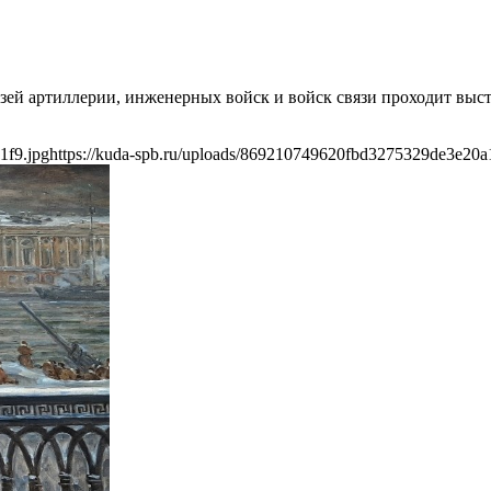
музей артиллерии, инженерных войск и войск связи проходит вы
1f9.jpg
https://kuda-spb.ru/uploads/869210749620fbd3275329de3e20a