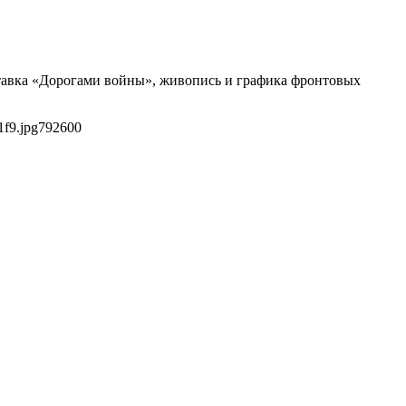
ставка «Дорогами войны», живопись и графика фронтовых
1f9.jpg
792
600