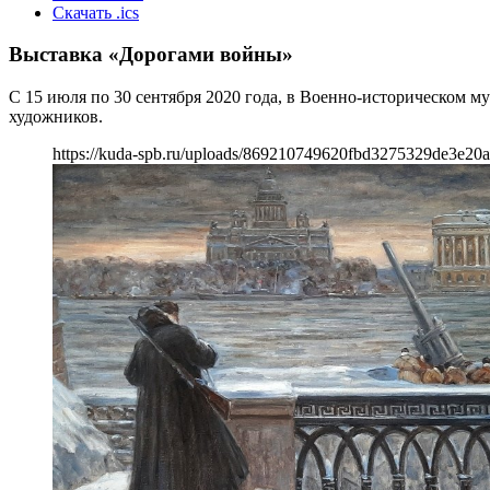
Скачать .ics
Выставка «Дорогами войны»
С 15 июля по 30 сентября 2020 года, в Военно-историческом 
художников.
https://kuda-spb.ru/uploads/869210749620fbd3275329de3e20a