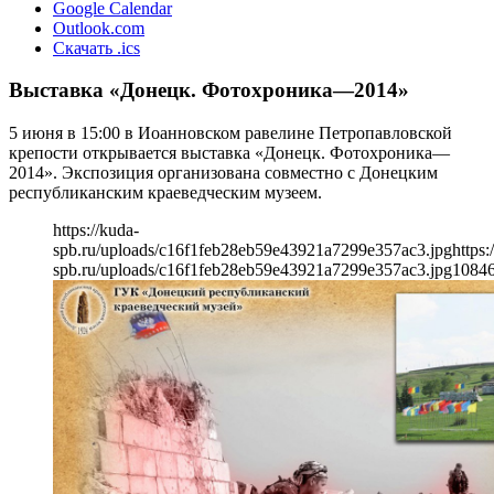
Google Calendar
Outlook.com
Скачать .ics
Выставка «Донецк. Фотохроника—2014»
5 июня в 15:00 в Иоанновском равелине Петропавловской
крепости открывается выставка «Донецк. Фотохроника—
2014». Экспозиция организована совместно с Донецким
республиканским краеведческим музеем.
https://kuda-
spb.ru/uploads/c16f1feb28eb59e43921a7299e357ac3.jpg
https:
spb.ru/uploads/c16f1feb28eb59e43921a7299e357ac3.jpg
1084