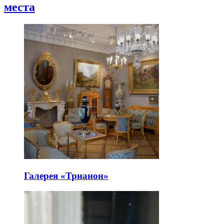
места
Галерея «Трианон»