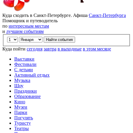
Куда сходить в Санкт-Петербурге. Афиша
Санкт-Петербурга
Помощник и путеводитель
по
интересным местам
и
лучшим событиям
Куда пойти
сегодня
завтра
в выходные
в этом месяце
Выставки
Фестивали
С детьми
Активный отдых
Музыка
Шоу
Праздники
Образование
Кино
Музеи
Парки
Погулять
Туристу
Театры