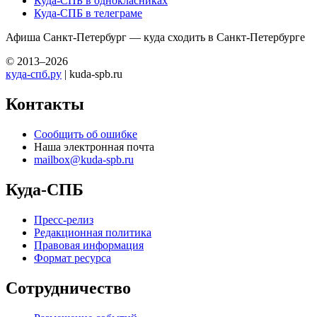
Куда-СПБ в однокласниках
Куда-СПБ в телеграме
Афиша Санкт-Петербург — куда сходить в Санкт-Петербурге
© 2013–2026
куда-спб.ру
| kuda-spb.ru
Контакты
Сообщить об ошибке
Наша электронная почта
mailbox@kuda-spb.ru
Куда-СПБ
Пресс-релиз
Редакционная политика
Правовая информация
Формат ресурса
Сотрудничество