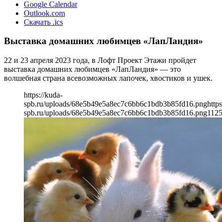
Google Calendar
Outlook.com
Скачать .ics
Выставка домашних любимцев «ЛапЛандия»
22 и 23 апреля 2023 года, в Лофт Проект Этажи пройдет
выставка домашних любимцев «ЛапЛандия» — это
волшебная страна всевозможных лапочек, хвостиков и ушек.
https://kuda-
spb.ru/uploads/68e5b49e5a8ec7c6bb6c1bdb3b85fd16.png
https
spb.ru/uploads/68e5b49e5a8ec7c6bb6c1bdb3b85fd16.png
112