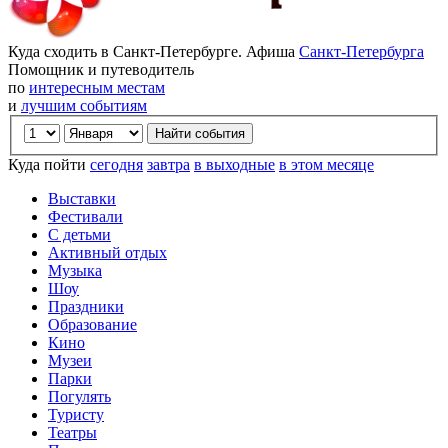
Куда сходить в Санкт-Петербурге. Афиша
Санкт-Петербурга
Помощник и путеводитель
по
интересным местам
и
лучшим событиям
Куда пойти
сегодня
завтра
в выходные
в этом месяце
Выставки
Фестивали
С детьми
Активный отдых
Музыка
Шоу
Праздники
Образование
Кино
Музеи
Парки
Погулять
Туристу
Театры