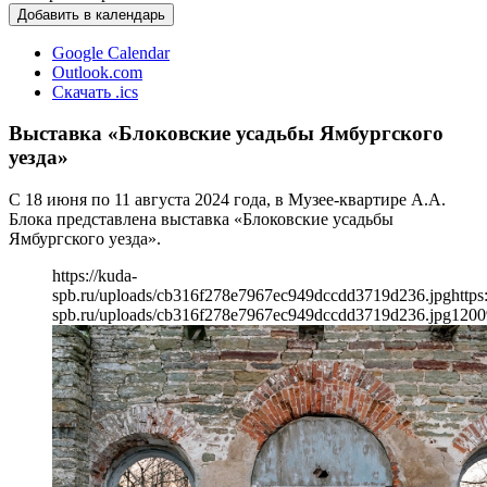
Добавить в календарь
Google Calendar
Outlook.com
Скачать .ics
Выставка «Блоковские усадьбы Ямбургского
уезда»
С 18 июня по 11 августа 2024 года, в Музее-квартире А.А.
Блока представлена выставка «Блоковские усадьбы
Ямбургского уезда».
https://kuda-
spb.ru/uploads/cb316f278e7967ec949dccdd3719d236.jpg
https
spb.ru/uploads/cb316f278e7967ec949dccdd3719d236.jpg
1200