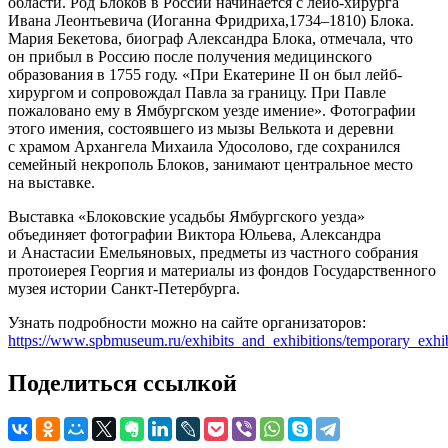
области. Род Блоков в России начинается с лейб-хирурга
Ивана Леонтьевича (Иоганна Фридриха,1734–1810) Блока.
Мария Бекетова, биограф Александра Блока, отмечала, что
он прибыл в Россию после получения медицинского
образования в 1755 году. «При Екатерине II он был лейб-
хирургом и сопровождал Павла за границу. При Павле
пожаловано ему в Ямбургском уезде имение». Фотографии
этого имения, состоявшего из мызы Велькота и деревни
с храмом Архангела Михаила Удосолово, где сохранился
семейный некрополь Блоков, занимают центральное место
на выставке.
Выставка «Блоковские усадьбы Ямбургского уезда»
объединяет фотографии Виктора Юльева, Александра
и Анастасии Емельяновых, предметы из частного собрания
протоиерея Георгия и материалы из фондов Государственного
музея истории Санкт-Петербурга.
Узнать подробности можно на сайте организаторов:
https://www.spbmuseum.ru/exhibits_and_exhibitions/temporary_exhib
Поделиться ссылкой