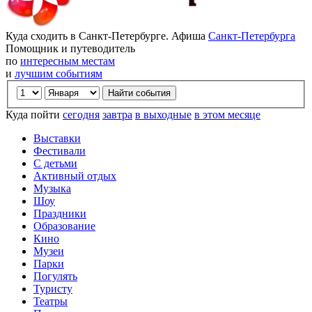
Куда сходить в Санкт-Петербурге. Афиша
Санкт-Петербурга
Помощник и путеводитель
по
интересным местам
и
лучшим событиям
Куда пойти
сегодня
завтра
в выходные
в этом месяце
Выставки
Фестивали
С детьми
Активный отдых
Музыка
Шоу
Праздники
Образование
Кино
Музеи
Парки
Погулять
Туристу
Театры