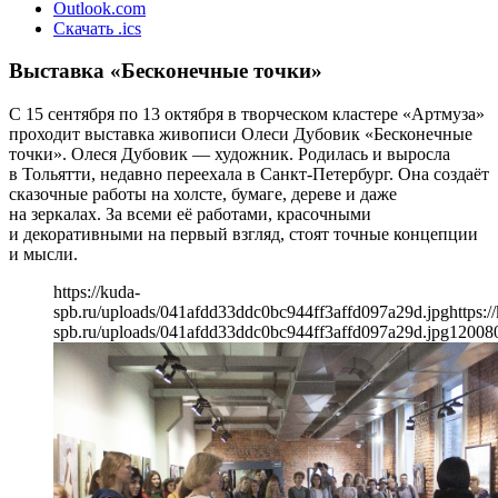
Outlook.com
Скачать .ics
Выставка «Бесконечные точки»
С 15 сентября по 13 октября в творческом кластере «Артмуза»
проходит выставка живописи Олеси Дубовик «Бесконечные
точки». Олеся Дубовик — художник. Родилась и выросла
в Тольятти, недавно переехала в Санкт-Петербург. Она создаёт
сказочные работы на холсте, бумаге, дереве и даже
на зеркалах. За всеми её работами, красочными
и декоративными на первый взгляд, стоят точные концепции
и мысли.
https://kuda-
spb.ru/uploads/041afdd33ddc0bc944ff3affd097a29d.jpg
https:/
spb.ru/uploads/041afdd33ddc0bc944ff3affd097a29d.jpg
1200
8