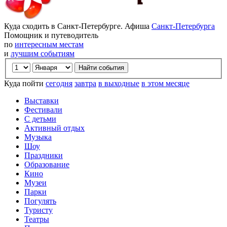
Куда сходить в Санкт-Петербурге. Афиша
Санкт-Петербурга
Помощник и путеводитель
по
интересным местам
и
лучшим событиям
Куда пойти
сегодня
завтра
в выходные
в этом месяце
Выставки
Фестивали
С детьми
Активный отдых
Музыка
Шоу
Праздники
Образование
Кино
Музеи
Парки
Погулять
Туристу
Театры