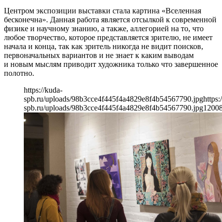
Центром экспозиции выставки стала картина «Вселенная
бесконечна». Данная работа является отсылкой к современной
физике и научному знанию, а также, аллегорией на то, что
любое творчество, которое представляется зрителю, не имеет
начала и конца, так как зритель никогда не видит поисков,
первоначальных вариантов и не знает к каким выводам
и новым мыслям приводит художника только что завершенное
полотно.
https://kuda-
spb.ru/uploads/98b3cce4f445f4a4829e8f4b54567790.jpg
https:
spb.ru/uploads/98b3cce4f445f4a4829e8f4b54567790.jpg
1200