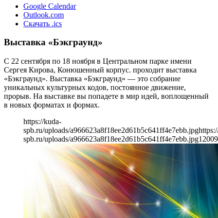
Google Calendar
Outlook.com
Скачать .ics
Выставка «Бэкграунд»
С 22 сентября по 18 ноября в Центральном парке имени
Сергея Кирова, Конюшенный корпус. проходит выставка
«Бэкграунд». Выставка «Бэкграунд» — это собрание
уникальных культурных кодов, постоянное движение,
прорыв. На выставке вы попадете в мир идей, воплощенный
в новых форматах и формах.
https://kuda-
spb.ru/uploads/a966623a8f18ee2d61b5c641ff4e7ebb.jpg
https:
spb.ru/uploads/a966623a8f18ee2d61b5c641ff4e7ebb.jpg
1200
9