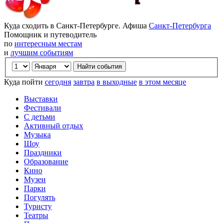
Куда сходить в Санкт-Петербурге. Афиша
Санкт-Петербурга
Помощник и путеводитель
по
интересным местам
и
лучшим событиям
Куда пойти
сегодня
завтра
в выходные
в этом месяце
Выставки
Фестивали
С детьми
Активный отдых
Музыка
Шоу
Праздники
Образование
Кино
Музеи
Парки
Погулять
Туристу
Театры