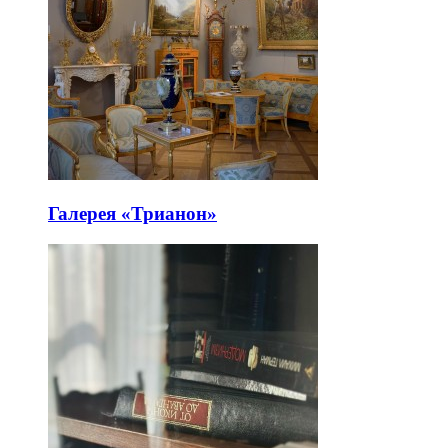
Галерея «Трианон»