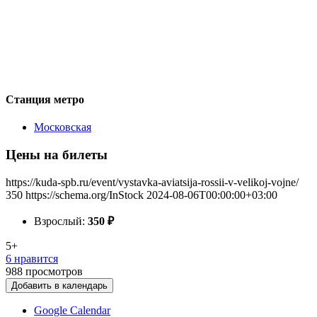
Станция метро
Московская
Цены на билеты
https://kuda-spb.ru/event/vystavka-aviatsija-rossii-v-velikoj-vojne/
350
https://schema.org/InStock
2024-08-06T00:00:00+03:00
Взрослый:
350
₽
5+
6 нравится
988
просмотров
Добавить в календарь
Google Calendar