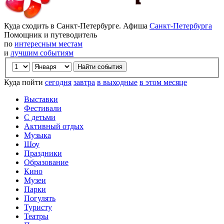
Куда сходить в Санкт-Петербурге. Афиша
Санкт-Петербурга
Помощник и путеводитель
по
интересным местам
и
лучшим событиям
Куда пойти
сегодня
завтра
в выходные
в этом месяце
Выставки
Фестивали
С детьми
Активный отдых
Музыка
Шоу
Праздники
Образование
Кино
Музеи
Парки
Погулять
Туристу
Театры