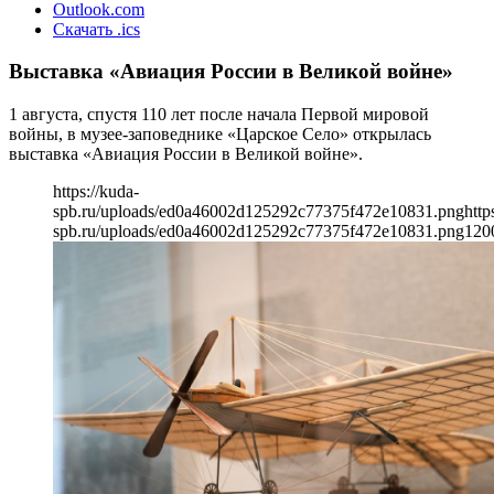
Outlook.com
Скачать .ics
Выставка «Авиация России в Великой войне»
1 августа, спустя 110 лет после начала Первой мировой
войны, в музее-заповеднике «Царское Село» открылась
выставка «Авиация России в Великой войне».
https://kuda-
spb.ru/uploads/ed0a46002d125292c77375f472e10831.png
http
spb.ru/uploads/ed0a46002d125292c77375f472e10831.png
120