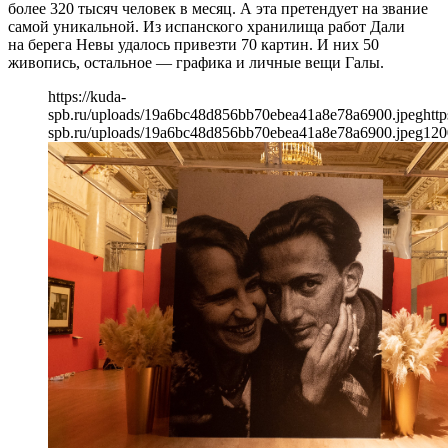
более 320 тысяч человек в месяц. А эта претендует на звание
самой уникальной. Из испанского хранилища работ Дали
на берега Невы удалось привезти 70 картин. И них 50
живопись, остальное — графика и личные вещи Галы.
https://kuda-
spb.ru/uploads/19a6bc48d856bb70ebea41a8e78a6900.jpeg
http
spb.ru/uploads/19a6bc48d856bb70ebea41a8e78a6900.jpeg
120