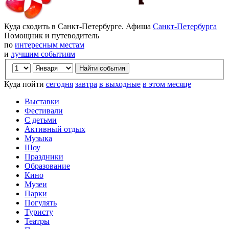
Куда сходить в Санкт-Петербурге. Афиша
Санкт-Петербурга
Помощник и путеводитель
по
интересным местам
и
лучшим событиям
Куда пойти
сегодня
завтра
в выходные
в этом месяце
Выставки
Фестивали
С детьми
Активный отдых
Музыка
Шоу
Праздники
Образование
Кино
Музеи
Парки
Погулять
Туристу
Театры