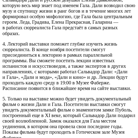
которую весь мир знает под именем Гала. Дали возводил свою
музу и спутницу жизни в ранг богов и в течение многих лет
формировал особую мифологию, где Гала была центральным
героем. Леда, Градива, Елена Прекрасная, Галарина —
в работах сюрреалиста Гала предстаёт в самых разных
образах.⠀
4. Лекторий выставки поможет глубже изучить жизнь
сюрреалиста. В конце ноября посетители смогут
присоединиться к лекторию в рамках параллельной
программы. Вы сможете посетить лекции известных
испанистов и искусствоведов, а также экспертов в других
направлениях, с которыми работал Сальвадор Дали: «Дали
и Гала», «Дали и мода», «Дали и кино» и др. Лекции будут
проходить каждую среду в 19:00 в Музее Фаберже.
Расписание появится в ближайшее время на сайте выставки.
5. Только на выставке можно будет увидеть документальный
фильм о жизни Дали и Гала. Посетители выставки смогут
увидеть документальный фильм о знаменитом замке Пуболь,
построенный еще в XI веке, который Сальвадор Дали подарил
своей возлюбленной. Замок оказался для Гала местом
уединения, в котором она провела свои последние годы.
Показы фильма будут проходить в Готическом зале Музея
Фаберже.⠀