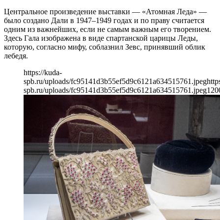
Центральное произведение выставки — «Атомная Леда» —
было создано Дали в 1947–1949 годах и по праву считается
одним из важнейших, если не самым важным его творением.
Здесь Гала изображена в виде спартанской царицы Леды,
которую, согласно мифу, соблазнил Зевс, принявший облик
лебедя.
https://kuda-
spb.ru/uploads/fc95141d3b55ef5d9c6121a634515761.jpeg
http
spb.ru/uploads/fc95141d3b55ef5d9c6121a634515761.jpeg
120