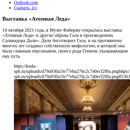
Outlook.com
Скачать .ics
Выставка «Атомная Леда»
14 октября 2021 года, в Музее Фаберже открылась выставка
«Атомная Леда» и другие образы Гала в произведениях
Сальвадора Дали». Дали боготворил Гала, и на протяжении
многих лет создавал собственную мифологию, в которой она
была главным персонажем, своего рода Гением, указывающим
ему путь.
https://kuda-
spb.ru/uploads/d79a930a1fe77eba276c2c740ecf2f0a.png
https:
spb.ru/uploads/d79a930a1fe77eba276c2c740ecf2f0a.png
853
6