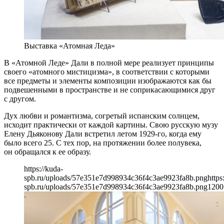
Выставка «Атомная Леда»
В «Атомной Леде» Дали в полной мере реализует принципы
своего «атомного мистицизма», в соответствии с которыми
все предметы и элементы композиции изображаются как бы
подвешенными в пространстве и не соприкасающимися друг
с другом.
Дух любви и романтизма, согретый испанским солнцем,
исходит практически от каждой картины. Свою русскую музу
Елену Дьяконову Дали встретил летом 1929-го, когда ему
было всего 25. С тех пор, на протяжении более полувека,
он обращался к ее образу.
https://kuda-
spb.ru/uploads/57e351e7d998934c36f4c3ae9923fa8b.png
https
spb.ru/uploads/57e351e7d998934c36f4c3ae9923fa8b.png
1200