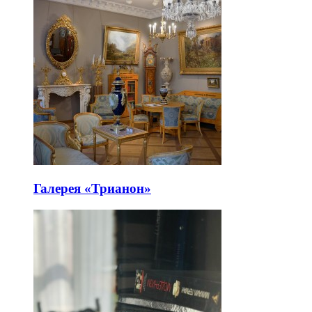
Галерея «Трианон»