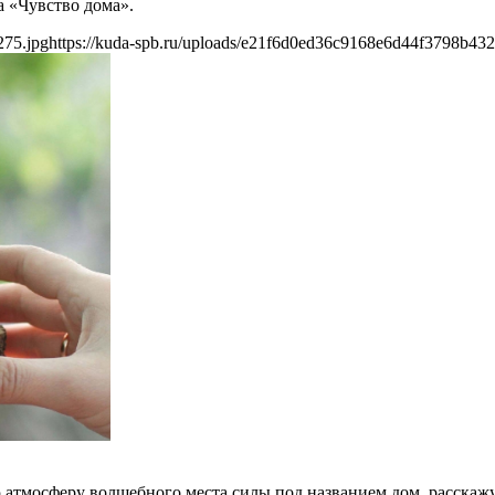
 «Чувство дома».
275.jpg
https://kuda-spb.ru/uploads/e21f6d0ed36c9168e6d44f3798b432
ую атмосферу волшебного места силы под названием дом, расска