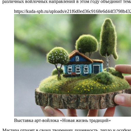
различных войлочных направлений в этом году объединит тема
https://kuda-spb.ru/uploads/e21f6d0ed36c9168e6d44f3798b43
Выставка арт-войлока «Новая жизнь традиций»
Мастера отразят в своих творениях душевность, тепло и особ