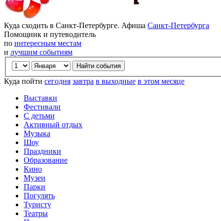
Куда сходить в Санкт-Петербурге. Афиша
Санкт-Петербурга
Помощник и путеводитель
по
интересным местам
и
лучшим событиям
Куда пойти
сегодня
завтра
в выходные
в этом месяце
Выставки
Фестивали
С детьми
Активный отдых
Музыка
Шоу
Праздники
Образование
Кино
Музеи
Парки
Погулять
Туристу
Театры