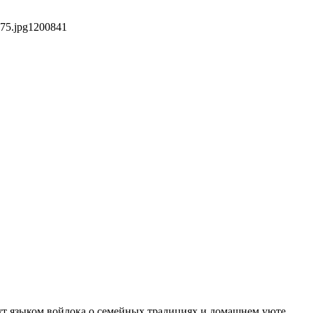
75.jpg
1200
841
жут языком войлока о семейных традициях и домашнем уюте.