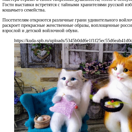
Гости выставки встретятся с тайными хранителями русской и
кошачьего семейства.
Посетителям откроются различные грани удивительного войлоч
раскроет прекрасные женственные образы, воплощенные росс
взрослой и детской войлочной обуви.
https://kuda-spb.ru/uploads/5345b0dd6e1f1f25ec55d6eab41d0d