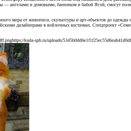
збы — ангелами и домовыми, банником и бабой Ягой, смогут по
ного мира от живописи, скульптуры и арт-объектов до одежды 
ийскими дизайнерами в войлочных костюмах. Спецпроект «Семе
ff.png
https://kuda-spb.ru/uploads/5345b0dd6e1f1f25ec55d6eab41d0df