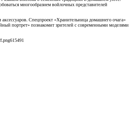
любоваться многообразием войлочных представителей
и аксессуаров. Спецпроект «Хранительница домашнего очага»
йный портрет» познакомит зрителей с современными моделями
f.png
615
491