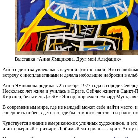
Выставка «Анна Ямщикова. Друг мой Альфацик»
Анна с детства увлекалась научной фантастикой. Это её любим
встречу с инопланетянами и делала небольшие наброски в аль
Анна Ямщикова родилась 25 ноября 1977 года в городе Северо
Несколько лет жила и училась в Праге. Сейчас живет в Санк
Кирхнер, бельгиец Джеймс Энсор, норвежец Эдвард Мунк, авс
В современным мире, где не каждый может себе найти место, ин
совершить побег в детство, где было много светлого и радост
Чувствуется влияние американских уличных художников, и эт
и интерьерный стрит-арт. Любимый материал — акрил. Анну в