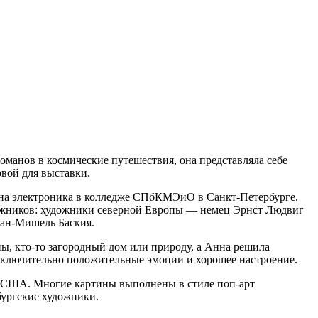
оманов в космические путешествия, она представляла себе
овой для выставки.
ь на электроника в колледже СПбКМЭиО в Санкт-Петербурге.
удожников: художники северной Европы — немец Эрнст Людвиг
Жан-Мишель Баския.
ны, кто-то загородный дом или природу, а Анна решила
т исключительно положительные эмоции и хорошее настроение.
в США. Многие картины выполнены в стиле поп-арт
бургские художники.