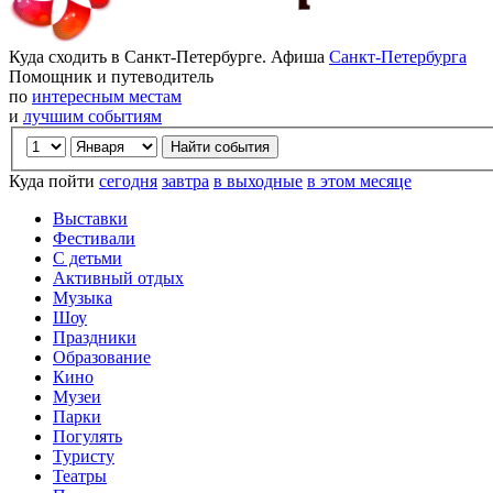
Куда сходить в Санкт-Петербурге. Афиша
Санкт-Петербурга
Помощник и путеводитель
по
интересным местам
и
лучшим событиям
Куда пойти
сегодня
завтра
в выходные
в этом месяце
Выставки
Фестивали
С детьми
Активный отдых
Музыка
Шоу
Праздники
Образование
Кино
Музеи
Парки
Погулять
Туристу
Театры