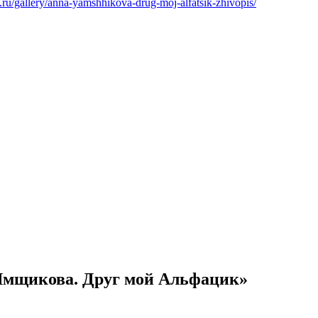
y.ru/gallery/anna-yamshhikova-drug-moj-alfatsik-zhivopis/
Ямщикова. Друг мой Альфацик»