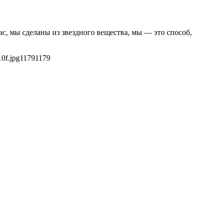
с, мы сделаны из звездного вещества, мы — это способ,
0f.jpg
1179
1179