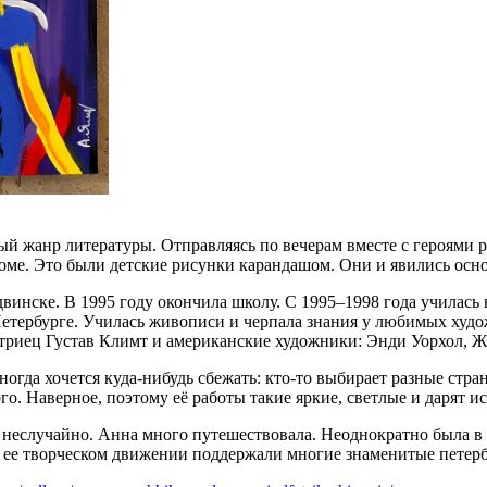
ый жанр литературы. Отправляясь по вечерам вместе с героями р
боме. Это были детские рисунки карандашом. Они и явились осн
двинске. В 1995 году окончила школу. С 1995–1998 года училас
т-Петербурге. Училась живописи и черпала знания у любимых х
триец Густав Климт и американские художники: Энди Уорхол, 
огда хочется куда-нибудь сбежать: кто-то выбирает разные стра
ного. Наверное, поэтому её работы такие яркие, светлые и даря
о неслучайно. Анна много путешествовала. Неоднократно была 
 ее творческом движении поддержали многие знаменитые петер