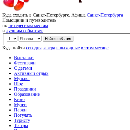
Куда сходить в Санкт-Петербурге. Афиша
Санкт-Петербурга
Помощник и путеводитель
по
интересным местам
и
лучшим событиям
Куда пойти
сегодня
завтра
в выходные
в этом месяце
Выставки
Фестивали
С детьми
Активный отдых
Музыка
Шоу
Праздники
Образование
Кино
Музеи
Парки
Погулять
Туристу
Театры