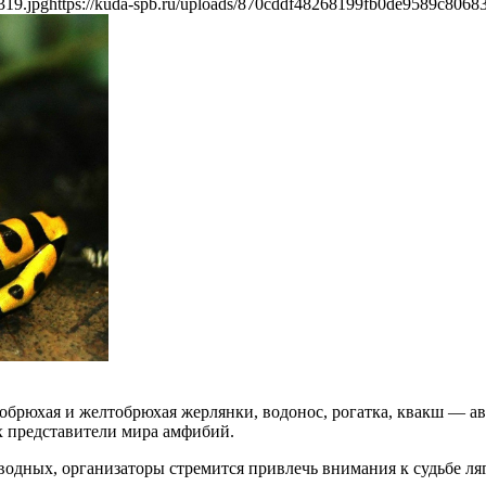
319.jpg
https://kuda-spb.ru/uploads/870cddf48268199fb0de9589c8068
брюхая и желтобрюхая жерлянки, водонос, рогатка, квакш — авс
 представители мира амфибий.
водных, организаторы стремится привлечь внимания к судьбе л