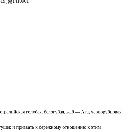
319.jpg
1410
901
тралийская голубая, белогубая, жаб — Ага, чернорубцовая,
ягушек и призвать к бережному отношению к этим