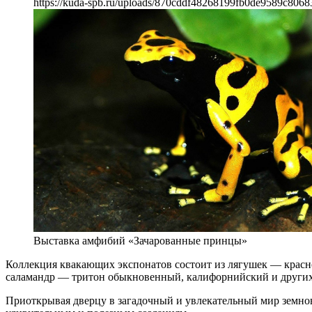
https://kuda-spb.ru/uploads/870cddf48268199fb0de9589c8068
Выставка амфибий «Зачарованные принцы»
Коллекция квакающих экспонатов состоит из лягушек — красно
саламандр — тритон обыкновенный, калифорнийский и других
Приоткрывая дверцу в загадочный и увлекательный мир земно