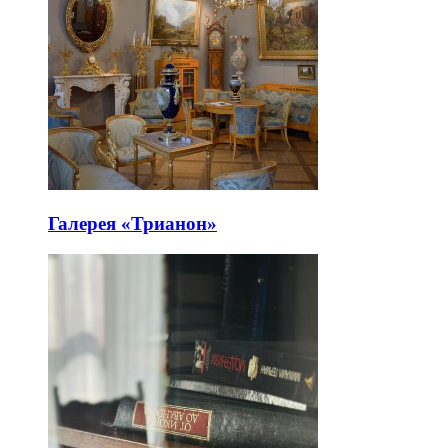
Галерея «Трианон»