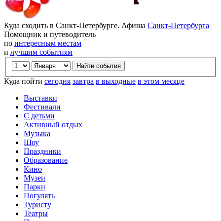
Куда сходить в Санкт-Петербурге. Афиша
Санкт-Петербурга
Помощник и путеводитель
по
интересным местам
и
лучшим событиям
Куда пойти
сегодня
завтра
в выходные
в этом месяце
Выставки
Фестивали
С детьми
Активный отдых
Музыка
Шоу
Праздники
Образование
Кино
Музеи
Парки
Погулять
Туристу
Театры