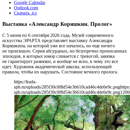
Google Calendar
Outlook.com
Скачать .ics
Выставка «Александр Коряшкин. Пролог»
С 5 июня по 6 сентября 2026 года, Музей современного
искусства ЭРАРТА представляет выставку Александра
Коряшкина, на которой уже все началось, но еще ничего
не произошло. Серия абсурдных, но безупречно прописанных
эпизодов, в которых юмор сливается с тревогой, завязка
не гарантирует развязки, и вообще не ясно, к чему это все
идет. Художник академической школы, использующий
правила, чтобы их нарушать. Состояние вечного пролога.
https://kuda-
spb.ru/uploads/285f30c0f8d54e3b610cad46c4de6e9c.png
https
spb.ru/uploads/285f30c0f8d54e3b610cad46c4de6e9c.png
1200