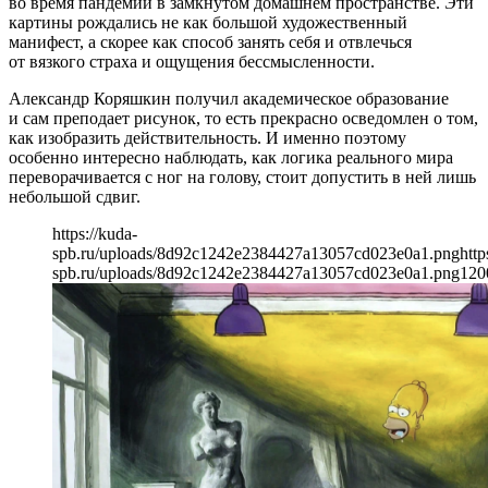
во время пандемии в замкнутом домашнем пространстве. Эти
картины рождались не как большой художественный
манифест, а скорее как способ занять себя и отвлечься
от вязкого страха и ощущения бессмысленности.
Александр Коряшкин получил академическое образование
и сам преподает рисунок, то есть прекрасно осведомлен о том,
как изобразить действительность. И именно поэтому
особенно интересно наблюдать, как логика реального мира
переворачивается с ног на голову, стоит допустить в ней лишь
небольшой сдвиг.
https://kuda-
spb.ru/uploads/8d92c1242e2384427a13057cd023e0a1.png
http
spb.ru/uploads/8d92c1242e2384427a13057cd023e0a1.png
120